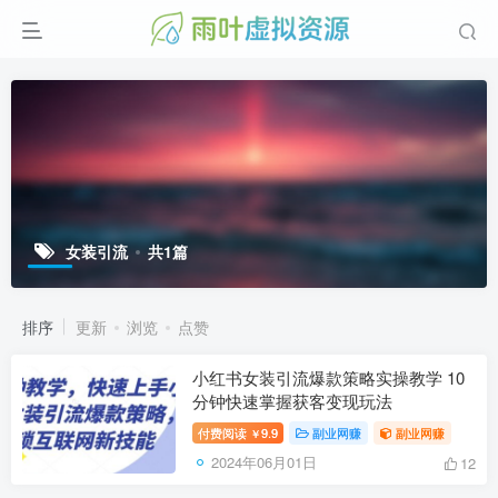
女装引流
共1篇
排序
更新
浏览
点赞
小红书女装引流爆款策略实操教学 10
分钟快速掌握获客变现玩法
付费阅读
9.9
副业网赚
副业网赚
￥
2024年06月01日
12