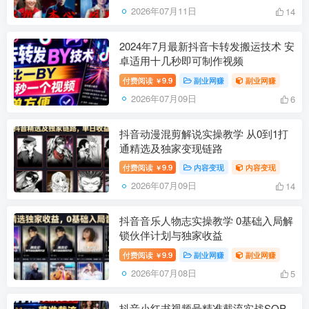
2026年07月11日
14
2024年7月最新抖音卡转发搬运技术 安
卓适用十几秒即可制作视频
付费阅读
9.9
副业网赚
副业网赚
￥
2026年07月09日
6
抖音动漫混剪解说实操教学 从0到1打
通精选及独家变现链路
付费阅读
9.9
内容变现
内容变现
￥
2026年07月09日
14
抖音音乐人物志实操教学 0基础入局解
锁伙伴计划与独家收益
付费阅读
9.9
副业网赚
副业网赚
￥
2026年07月08日
5
抖音小红书视频号精准截流实战SOP