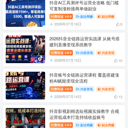
抖音AI工具测评号运营全攻略 低门槛
可复制涨粉接商单做副业
付费阅读
9.9
副业网赚
副业网赚
￥
2026年07月16日
5
2026抖音全链路运营实战课 从账号搭
建到直播变现系统教学
付费阅读
9.9
内容变现
内容变现
￥
2026年07月15日
10
抖音账号全链路运营课程 覆盖搭建涨
粉AI赋能变现全流程
付费阅读
9.9
内容变现
内容变现
￥
2026年07月14日
13
抖音影视剧精选短视频实操教学 合规
运营低成本打造持续收益账号
付费阅读
9.9
副业网赚
副业网赚
￥