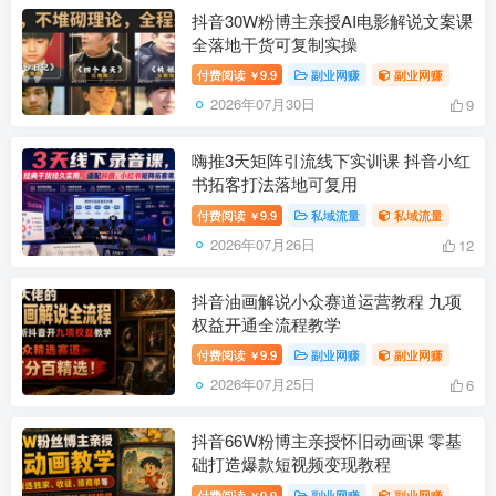
抖音30W粉博主亲授AI电影解说文案课
全落地干货可复制实操
付费阅读
9.9
副业网赚
副业网赚
￥
2026年07月30日
9
嗨推3天矩阵引流线下实训课 抖音小红
书拓客打法落地可复用
付费阅读
9.9
私域流量
私域流量
￥
2026年07月26日
12
抖音油画解说小众赛道运营教程 九项
权益开通全流程教学
付费阅读
9.9
副业网赚
副业网赚
￥
2026年07月25日
6
抖音66W粉博主亲授怀旧动画课 零基
础打造爆款短视频变现教程
付费阅读
9.9
副业网赚
副业网赚
￥