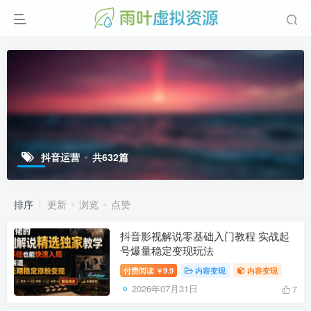
抖音运营
共632篇
排序
更新
浏览
点赞
抖音影视解说零基础入门教程 实战起
号爆量稳定变现玩法
付费阅读
9.9
内容变现
内容变现
￥
2026年07月31日
7