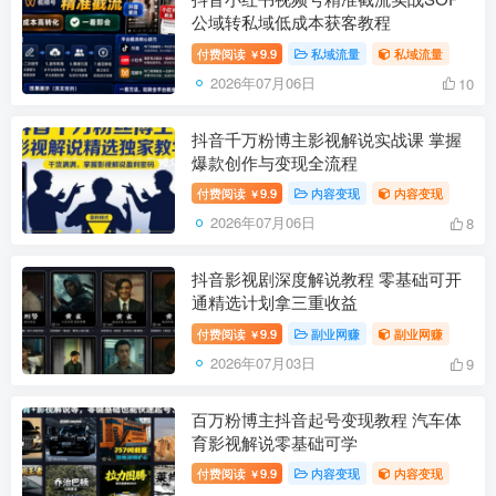
公域转私域低成本获客教程
付费阅读
9.9
私域流量
私域流量
￥
2026年07月06日
10
抖音千万粉博主影视解说实战课 掌握
爆款创作与变现全流程
付费阅读
9.9
内容变现
内容变现
￥
2026年07月06日
8
抖音影视剧深度解说教程 零基础可开
通精选计划拿三重收益
付费阅读
9.9
副业网赚
副业网赚
￥
2026年07月03日
9
百万粉博主抖音起号变现教程 汽车体
育影视解说零基础可学
付费阅读
9.9
内容变现
内容变现
￥