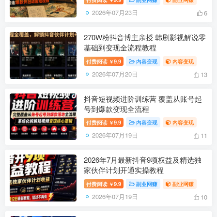
2026年07月23日
6
270W粉抖音博主亲授 韩剧影视解说零
基础到变现全流程教程
付费阅读
9.9
内容变现
内容变现
￥
2026年07月20日
13
抖音短视频进阶训练营 覆盖从账号起
号到爆款变现全流程
付费阅读
9.9
内容变现
内容变现
￥
2026年07月19日
11
2026年7月最新抖音9项权益及精选独
家伙伴计划开通实操教程
付费阅读
9.9
副业网赚
副业网赚
￥
2026年07月19日
10