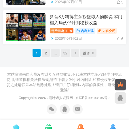
2026年07月02日
5
抖音8万粉博主亲授篮球人物解说 零门
槛入局伙伴计划稳获收益
付费阅读
9.9
内容变现
内容变现
￥
2026年07月02日
6
1
2
…
32
跳转
本站资源来自会员发布以及互联网收集,不代表本站立场,仅限学习交流
使用,请遵循相关法律法规,请在下载后24小时内删除.如有侵权争议、不
妥之处请联系本站删除处理！请用户仔细辨认内容的真实性，避免上当
受骗!
Copyright © 2026 ·
雨叶虚拟资源网
·
京ICP备09103105号-5