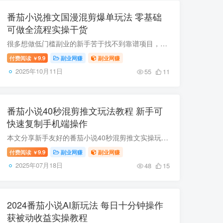
番茄小说推文国漫混剪爆单玩法 零基础
可做全流程实操干货
很多想做低门槛副业的新手苦于找不到靠谱项目，近期番茄小说推文的国漫混剪新玩法跑出了不少高收益案例，该玩法对剪辑基础要求极低，只要发布作品有用户点击阅读原文即可获佣，单份收益9-11元。...
付费阅读
9.9
副业网赚
副业网赚
￥
2025年10月11日
55
11
番茄小说40秒混剪推文玩法教程 新手可
快速复制手机端操作
本文分享新手友好的番茄小说40秒混剪推文实操玩法，全程可在手机端完成，仅需借助微配音工具制作音频、完成简单剪辑后即可发布，后续按要求完成回填流程就能跑通整个项目，操作门槛低易复制，适...
付费阅读
9.9
副业网赚
副业网赚
￥
2025年07月18日
48
15
2024番茄小说AI新玩法 每日十分钟操作
获被动收益实操教程