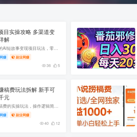
项目实操攻略 多渠道变
详解
本文分享经实操验证的AI短故事变现项目玩法，零基础也可借助专属提示词批量产出优质内容，去除AI味后适配平台规则，可通过番茄小说分成、剧本售卖、短剧改编等多渠道获益，附带流量逻辑、运营技...
网赚
副业网赚
36
5
赚稿费玩法拆解 新手可
千元
本文拆解番茄小说赚稿费的实操玩法，操作逻辑简单门槛极低，完全没有相关经验的新手小白也能快速上手，按照正规流程操作单日收益可达千元左右。本内容仅作项目科普，不承诺暴富收益，适合想要低...
网赚
副业网赚
40
12