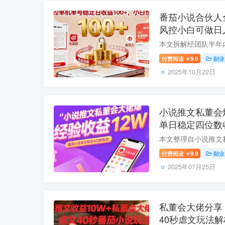
番茄小说合伙人
风控小白可做日入
付费阅读
9.9
副业
￥
2025年10月22日
小说推文私董会
单日稳定四位数
付费阅读
9.9
副业
￥
2025年07月25日
私董会大佬分享 
40秒虐文玩法解