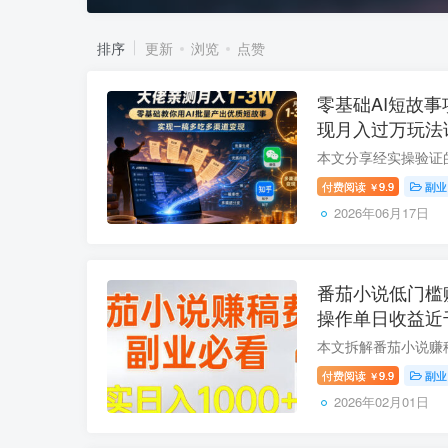
排序
更新
浏览
点赞
零基础AI短故事
现月入过万玩法
付费阅读
9.9
副业
￥
2026年06月17日
番茄小说低门槛
操作单日收益近
付费阅读
9.9
副业
￥
2026年02月01日