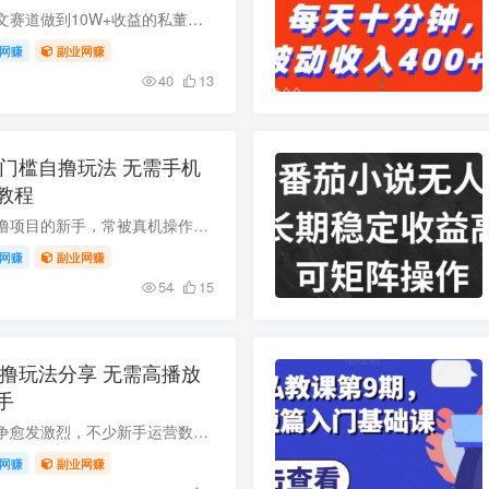
本次内容来自小说推文赛道做到10W+收益的私董会嘉宾，主打番茄小说40秒虐文专属推广玩法，核心逻辑是剪辑小说精彩片段制成短视频发布到抖快等平台，引导用户点击链接下载小说APP即可获得推广佣...
网赚
副业网赚
40
13
低门槛自撸玩法 无需手机
教程
很多想做番茄小说自撸项目的新手，常被真机操作、反复双清、改IP等高门槛劝退。本次分享的2024最新番茄小说自撸玩法采用云机操控模式，无需手机双清，操作简单成本极低，配套从项目介绍、前期准...
网赚
副业网赚
54
15
自撸玩法分享 无需高播放
手
传统小说推文赛道竞争愈发激烈，不少新手运营数月都难有正向收益。本文介绍的番茄小说自撸玩法是基于推文项目衍生的半自动新模式，无需高播放量与专业剪辑能力，单条视频仅需十余播放即可转化，...
网赚
副业网赚