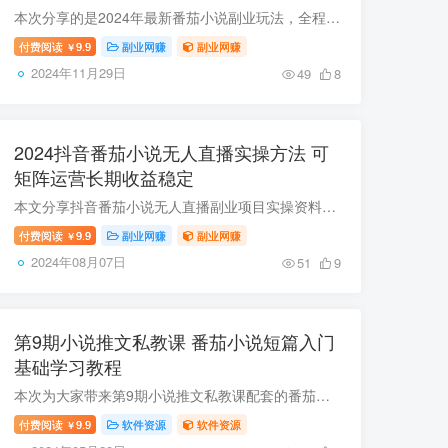
本次分享的是2024年最新番茄小说副业玩法，全程可借助现有AI工具实现低门槛无脑操作，每天仅需抽出十分钟时间打理，即可获得稳定被动收益。内容包含完整的项目介绍、前期准备事项及全流程操作步...
付费阅读
9.9
副业网赚
副业网赚
￥
2024年11月29日
49
8
2024抖音番茄小说无人直播实操方法 可
矩阵运营长期收益稳定
本文分享抖音番茄小说无人直播副业项目实操资料，该项目无需出镜露脸，仅需一部手机即可在抖音平台运营，操作门槛低适配人群广，支持矩阵化布局放大规模，收益长期稳定。相关资料仅供合规学习使...
付费阅读
9.9
副业网赚
副业网赚
￥
2024年08月07日
51
9
第9期小说推文私教课 番茄小说短篇入门
基础学习教程
本次为大家带来第9期小说推文私教课配套的番茄小说短篇入门基础课程资源，包含新人必学小说推文基础课、私教课核心教学两大视频模块，均为MP4格式，适合零经验想入行小说推文、运营番茄短篇内容...
付费阅读
9.9
软件资源
软件资源
￥