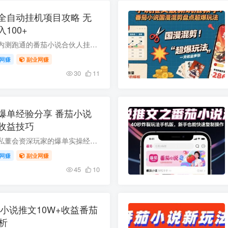
全自动挂机项目攻略 无
100+
本文拆解经团队半年内测跑通的番茄小说合伙人挂机项目，该项目背靠字节大厂无风控问题，单机单号稳定日收益100+，新手小白也可快速上手。通过AI生成网文发布后，用小号批量阅读即可获取创作收益...
网赚
副业网赚
30
11
爆单经验分享 番茄小说
收益技巧
本文整理自小说推文私董会资深玩家的爆单实操经验，该玩家靠小说推文项目累计收益达12W，仅番茄小说赛道就能稳定实现单日四位数收入。内容涵盖账号运营、短视频发布、播放量提升、用户引导转化...
网赚
副业网赚
45
10
小说推文10W+收益番茄
析