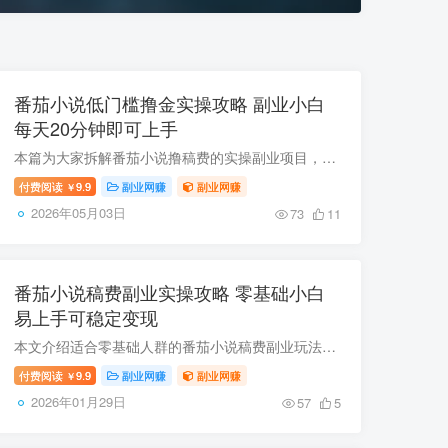
番茄小说低门槛撸金实操攻略 副业小白
每天20分钟即可上手
本篇为大家拆解番茄小说撸稿费的实操副业项目，该项目对接头部作者优质内容资源，无需自行创作，也无文笔、养号、粉丝量要求，每天仅需投入20到30分钟碎片时间做搬运运营即可，合规操作收益稳定...
付费阅读
9.9
副业网赚
副业网赚
￥
2026年05月03日
73
11
番茄小说稿费副业实操攻略 零基础小白
易上手可稳定变现
本文介绍适合零基础人群的番茄小说稿费副业玩法，对接优质原创内容资源可保障番茄平台签约通过率，配套专属流量运营体系，前期铺垫基础数据，后期依托自然流量即可获得稳定收益，达标还可领取平...
付费阅读
9.9
副业网赚
副业网赚
￥
2026年01月29日
57
5