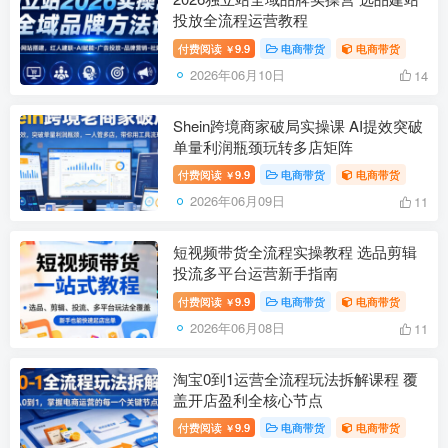
投放全流程运营教程
付费阅读
9.9
电商带货
电商带货
￥
2026年06月10日
14
Shein跨境商家破局实操课 AI提效突破
单量利润瓶颈玩转多店矩阵
付费阅读
9.9
电商带货
电商带货
￥
2026年06月09日
11
短视频带货全流程实操教程 选品剪辑
投流多平台运营新手指南
付费阅读
9.9
电商带货
电商带货
￥
2026年06月08日
11
淘宝0到1运营全流程玩法拆解课程 覆
盖开店盈利全核心节点
付费阅读
9.9
电商带货
电商带货
￥