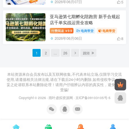
2026年06月07日
5
亚马逊第七期孵化陪跑营 新手合规起
店千单实战运营全攻略
付费阅读
9.9
电商带货
电商带货
￥
2026年06月06日
8
1
2
…
26
跳转
本站资源来自会员发布以及互联网收集,不代表本站立场,仅限学习交流
使用,请遵循相关法律法规,请在下载后24小时内删除.如有侵权争议、不
妥之处请联系本站删除处理！请用户仔细辨认内容的真实性，避免上当
受骗!
Copyright © 2026 ·
雨叶虚拟资源网
·
京ICP备09103105号-5