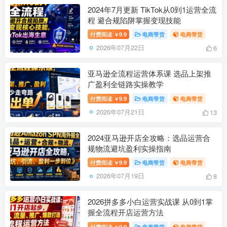
2024年7月更新 TikTok从0到1运营全流
程 避合规陷阱掌握变现技能
付费阅读
9.9
电商带货
电商带货
￥
2026年07月22日
6
亚马逊全流程运营体系课 选品上架推
广盈利全链路实操教学
付费阅读
9.9
电商带货
电商带货
￥
2026年07月21日
13
2024亚马逊开店全攻略：选品运营合
规物流避坑盈利实操指南
付费阅读
9.9
电商带货
电商带货
￥
2026年07月19日
8
2026拼多多小白运营实战课 从0到1掌
握全流程开店运营方法
付费阅读
9.9
电商带货
电商带货
￥