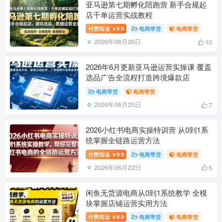
亚马逊第七期孵化陪跑营 新手合规起
店千单运营实战教程
付费阅读
9.9
电商带货
电商带货
￥
2026年06月26日
10
2026年6月更新亚马逊运营实操课 覆盖
选品广告全流程打造跨境爆款店
电商带货
电商带货
2026年06月25日
7
2026小红书电商实操特训营 从0到1系
统掌握全链路运营方法
付费阅读
9.9
电商带货
电商带货
￥
2026年06月22日
5
闲鱼无货源电商从0到1系统教学 全模
块掌握店铺运营实用方法
付费阅读
9.9
电商带货
电商带货
￥