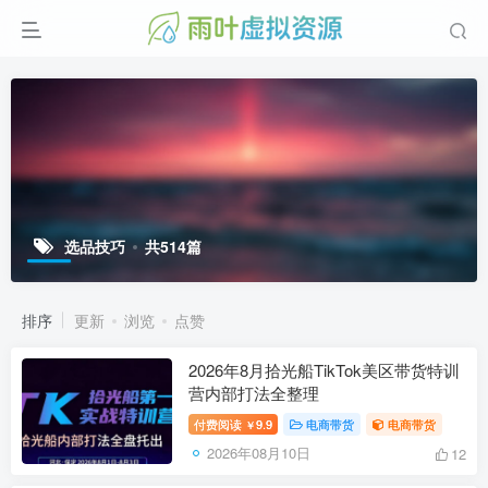
选品技巧
共514篇
排序
更新
浏览
点赞
2026年8月拾光船TikTok美区带货特训
营内部打法全整理
付费阅读
9.9
电商带货
电商带货
￥
2026年08月10日
12