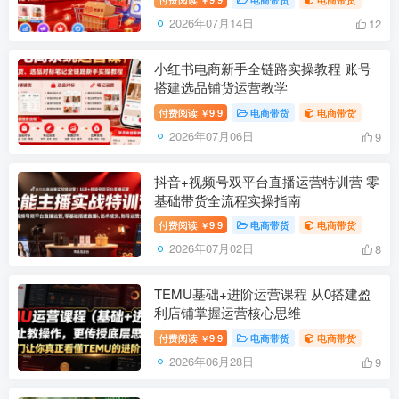
2026年07月14日
12
小红书电商新手全链路实操教程 账号
搭建选品铺货运营教学
付费阅读
9.9
电商带货
电商带货
￥
2026年07月06日
9
抖音+视频号双平台直播运营特训营 零
基础带货全流程实操指南
付费阅读
9.9
电商带货
电商带货
￥
2026年07月02日
8
TEMU基础+进阶运营课程 从0搭建盈
利店铺掌握运营核心思维
付费阅读
9.9
电商带货
电商带货
￥
2026年06月28日
9