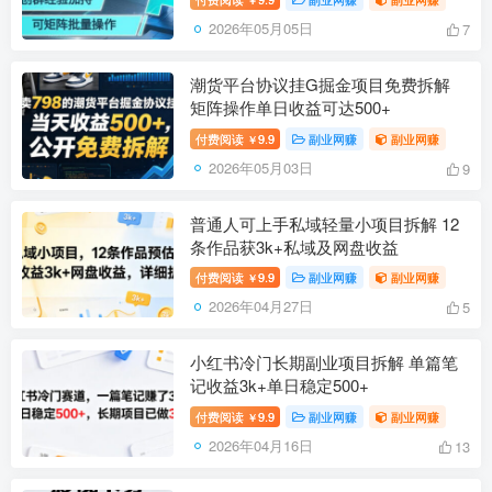
2026年05月05日
7
潮货平台协议挂G掘金项目免费拆解
矩阵操作单日收益可达500+
付费阅读
9.9
副业网赚
副业网赚
￥
2026年05月03日
9
普通人可上手私域轻量小项目拆解 12
条作品获3k+私域及网盘收益
付费阅读
9.9
副业网赚
副业网赚
￥
2026年04月27日
5
小红书冷门长期副业项目拆解 单篇笔
记收益3k+单日稳定500+
付费阅读
9.9
副业网赚
副业网赚
￥
2026年04月16日
13