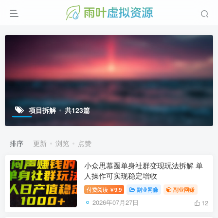
项目拆解
共123篇
排序
更新
浏览
点赞
小众思慕圈单身社群变现玩法拆解 单
人操作可实现稳定增收
付费阅读
9.9
副业网赚
副业网赚
￥
2026年07月27日
12