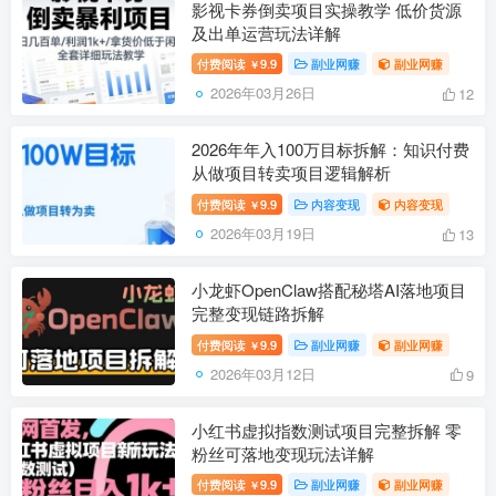
影视卡券倒卖项目实操教学 低价货源
及出单运营玩法详解
付费阅读
9.9
副业网赚
副业网赚
￥
2026年03月26日
12
2026年年入100万目标拆解：知识付费
从做项目转卖项目逻辑解析
付费阅读
9.9
内容变现
内容变现
￥
2026年03月19日
13
小龙虾OpenClaw搭配秘塔AI落地项目
完整变现链路拆解
付费阅读
9.9
副业网赚
副业网赚
￥
2026年03月12日
9
小红书虚拟指数测试项目完整拆解 零
粉丝可落地变现玩法详解
付费阅读
9.9
副业网赚
副业网赚
￥