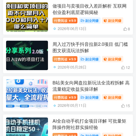
做项目与卖项目收入差距解析 互联网
创业盈利底层逻辑揭秘
付费阅读
9.9
副业网赚
副业网赚
￥
2026年06月13日
8
周入过万快手抖音拉新2.0项目 低门槛
图文获流玩法拆解
付费阅读
9.9
副业网赚
副业网赚
￥
2026年05月28日
12
B站美女向网盘拉新玩法全流程拆解 高
流量稳定收益实操详解
付费阅读
9.9
副业网赚
副业网赚
￥
2026年05月11日
15
AI全自动手机打金项目详解 可批量矩
阵操作附社群实操经验
付费阅读
9.9
副业网赚
副业网赚
￥