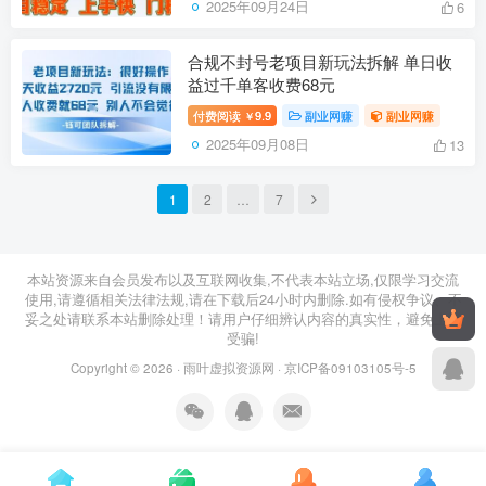
2025年09月24日
6
合规不封号老项目新玩法拆解 单日收
益过千单客收费68元
付费阅读
9.9
副业网赚
副业网赚
￥
2025年09月08日
13
1
2
…
7
本站资源来自会员发布以及互联网收集,不代表本站立场,仅限学习交流
使用,请遵循相关法律法规,请在下载后24小时内删除.如有侵权争议、不
妥之处请联系本站删除处理！请用户仔细辨认内容的真实性，避免上当
受骗!
Copyright © 2026 ·
雨叶虚拟资源网
·
京ICP备09103105号-5