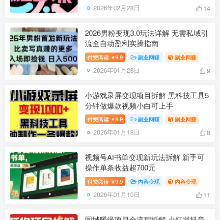
2026年02月28日
14
2026男粉变现3.0玩法详解 无需私域引
流全自动盈利实操指南
付费阅读
9.9
副业网赚
副业网赚
￥
2026年01月28日
9
小游戏录屏变现项目拆解 黑科技工具5
分钟做爆款视频小白可上手
付费阅读
9.9
副业网赚
副业网赚
￥
2026年01月18日
8
视频号AI书单变现新玩法拆解 新手可
操作单条收益超700元
付费阅读
9.9
内容变现
内容变现
￥
2026年01月10日
11
同城暖缘项目全流程拆解 小红书抖音