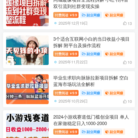
双引流到社群变现实操
付费阅读
9.9
副业网赚
副业网赚
￥
2025年12月19日
13
3个适合互联网小白的当日收益小项目
拆解 附平台及操作流程
付费阅读
9.9
副业网赚
副业网赚
￥
2025年11月22日
10
毕业生求职向脉脉拉新项目拆解 空白
蓝海市场玩法全解析
付费阅读
9.9
副业网赚
副业网赚
￥
2025年10月29日
10
2024小游戏赛道低门槛创业项目 单人
在家做稳定日入1000-2000
付费阅读
9.9
副业网赚
副业网赚
￥