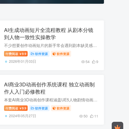
AI生成动画短片全流程教程 从剧本分镜
到人物一致性实操教学
不少想要创作动画短片的新手常会遇到剧本缺灵感、分镜不会画、AI生成人物不稳定、全流程衔接不畅等问题，传统动画创作门槛高让人望而却步。本次分享的AI动画创作全流程实战课程，覆盖从剧本构思...
付费阅读
9.9
软件资源
软件资源
￥
2026年01月03日
54
9
AI商业3D动画创作系统课程 独立动画制
作人入门必修教程
本套AI商业3D动画创作课程涵盖UE5人物剧情动画、3D人物生成、场景搭建、动作捕捉、C4D建模、AE/PR剪辑、AI辅助创作等内容，从软件安装、基础操作到进阶实战全流程讲解，还附接单技巧、设备配置...
付费阅读
9.9
软件资源
软件资源
￥
2024年05月27日
50
11