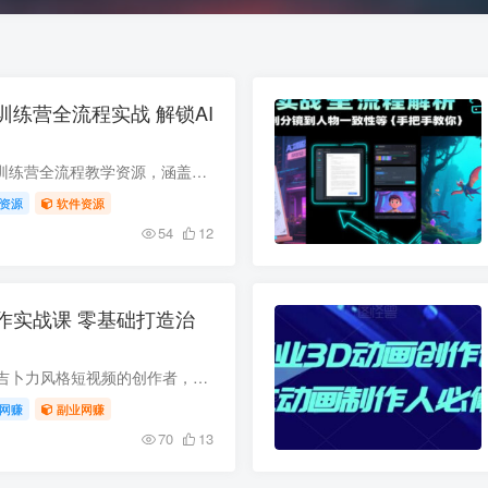
训练营全流程实战 解锁AI
本套AI动画故事多模训练营全流程教学资源，涵盖小白入门千问答疑、225种文案开头公式与25种衔接模板讲解、图生视频实操案例、AI生图卡控技巧、配音工具用法、漫剧/动画全流程制作方法，还有变现...
资源
软件资源
54
12
作实战课 零基础打造治
不少想要创作治愈系吉卜力风格短视频的创作者，常卡在软件操作、风格把控等环节。本门AI+宫崎骏动画创作实战课从基础实操讲起，覆盖提示词撰写、素材风格转换、专属动画生成等核心技能，还附带...
网赚
副业网赚
70
13