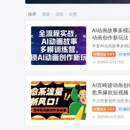
排序
更新
浏览
点赞
AI动画故事多模
动画创作新玩法
付费阅读
9.9
软件
￥
2026年03月13日
AI宫崎骏动画创
愈系爆款短视频
付费阅读
9.9
副业
￥
2025年04月26日