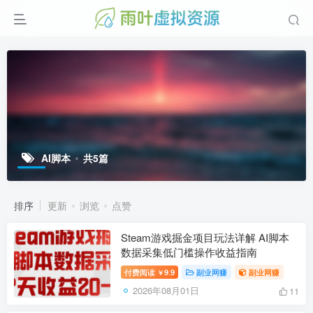
AI脚本
共5篇
排序
更新
浏览
点赞
Steam游戏掘金项目玩法详解 AI脚本
数据采集低门槛操作收益指南
付费阅读
9.9
副业网赚
副业网赚
￥
2026年08月01日
11