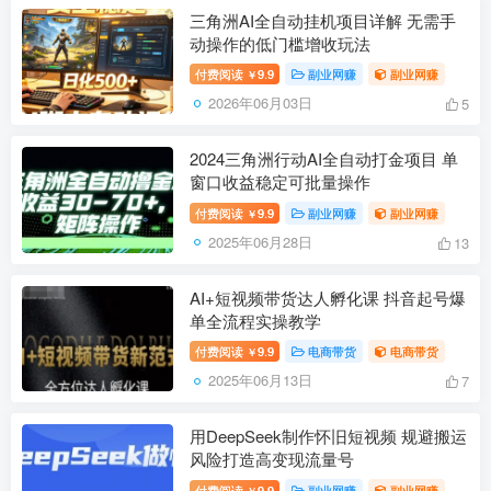
三角洲AI全自动挂机项目详解 无需手
动操作的低门槛增收玩法
付费阅读
9.9
副业网赚
副业网赚
￥
2026年06月03日
5
2024三角洲行动AI全自动打金项目 单
窗口收益稳定可批量操作
付费阅读
9.9
副业网赚
副业网赚
￥
2025年06月28日
13
AI+短视频带货达人孵化课 抖音起号爆
单全流程实操教学
付费阅读
9.9
电商带货
电商带货
￥
2025年06月13日
7
用DeepSeek制作怀旧短视频 规避搬运
风险打造高变现流量号
付费阅读
9.9
副业网赚
副业网赚
￥