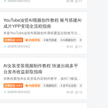
2026年08月05日
28
11
YouTube油管AI视频创作教程 账号搭建AI
成片YPP变现全流程指南
本套YouTube油管AI视频创作课程覆盖谷歌账号注册、频道搭建、AI成片、流量破局、YPP变现全流程实操内容。课程详解AI工具批量生片、视频去重、人物一致性控制、爆款内容打造方法，附带多类YPP申...
付费阅读
9.9
内容变现
# 账号搭建
# AI视频创作
# 视频去重
￥
2026年08月04日
31
11
AI女装变装视频制作教程 快速出稿多平
台发布收益获取指南
本教程聚焦AI女装变装内容制作教学，操作门槛低无需复杂专业基础，最快几分钟即可产出完整作品，成品可分发至多平台获取视频创作收益，也可结合服饰类目开展带货业务。需注意变现效果因人而异，...
付费阅读
9.9
内容变现
# 视频制作
# 多平台运营
# 快速出稿
￥
2026年08月04日
33
12