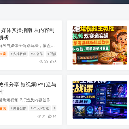
自媒体实操指南 从内容制
解析
本套教程以大白话讲解AI自媒体全链路玩法，覆盖AI短剧、漫剧、动画、影视等热门赛道，从爆款账号搭建、AI内容制作技巧到多元变现路径逐一拆解，配套实战案例、工具使用教程和提示词资源，零基础...
变现
# 实操教程
# AI创作
# 视频制作
39
5
教程分享 短视频IP打造与
南
本套互联网IP训练营聚焦短视频IP打造及内容创作运营全链路知识，从认知纠偏、IP底层逻辑拆解、个人IP定位到实操技巧全覆盖，配套多节录播课、直播课及可打印学习手册，涵盖选题技巧、表现力提升...
变现
# 内容创作
# 个人IP打造
# 运营技巧
31
14