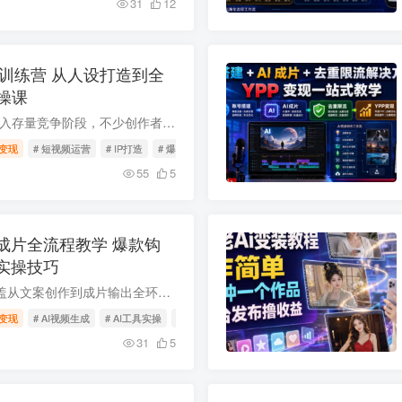
31
12
变现训练营 从人设打造到全
操课
2026年短视频流量进入存量竞争阶段，不少创作者面临人设模糊变现难、不懂平台规则涨粉慢、内容无爆款等痛点。这套超级IP变现训练营覆盖认知破局、人设搭建、爆款内容制作、投流运营、全域变现等...
变现
# 短视频运营
# IP打造
# 爆款内容
55
5
成片全流程教学 爆款钩
成实操技巧
本套AI漫剧实战课覆盖从文案创作到成片输出全环节，包含13种爆款文案钩子写法、人物场景一致性生成、多模型出图出视频等核心技能，还配套声音克隆、批量修音配字幕、抖音付费上传及变现策略等实...
变现
# AI视频生成
# AI工具实操
# AI漫剧制作
31
5