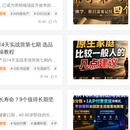
当前AI技术飞速发展，已成为营销领域提升效率的核心工具。本次分享的《AI内容+GEO实战白皮书》整合了一线实操经验，分四大章节覆盖决策层、管理层、执行层不同岗位需求，可帮助从业者快速掌握AI...
变现
# AI内容生产
# GEO分发
# 营销SOP
40
15
14天实战营第七期 选品
操教程
本课程为小红书虚拟产品14天实战变现营第七期内容，面向想依托小红书做轻资产虚拟产品变现的普通人打造，以AI为核心生产力，覆盖选品、原创差异化虚拟产品、内容引流、多渠道成交全链路玩法，配...
变现
# 小红书运营
# 引流技巧
# AI变现
44
9
长寿命？9个值得长期坚
中年是健康管理的关键窗口期，40-60岁阶段的生活习惯会直接影响后续的衰老轨迹，心血管疾病、糖尿病、失智症等多种老年慢性病的诱因往往在中年埋下。本文结合专业研究整理了9个有助于延长寿命的...
变现
# 知识付费
# 健康科普
# 中年健康