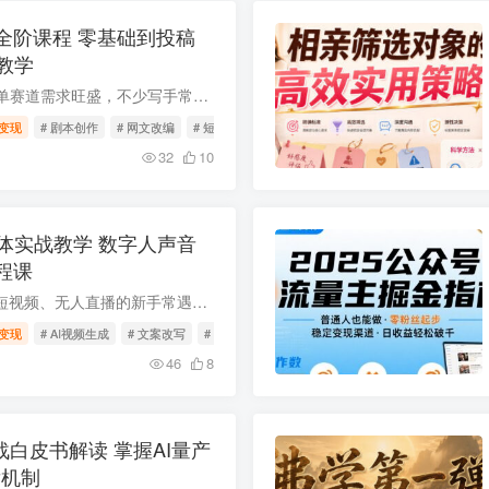
全阶课程 零基础到投稿
教学
当前短剧剧本投稿接单赛道需求旺盛，不少写手常遭遇剧本格式不规范、AI创作效率低、投稿过稿难、剧情把控不到位、网文改编无方法等痛点。本套全阶课程覆盖从入门到投稿全流程内容，配套海量模板...
变现
# 剧本创作
# 网文改编
# 短剧写作
32
10
体实战教学 数字人声音
程课
想做AI口播、数字人短视频、无人直播的新手常遇形象克隆失真、声音克隆机械、文案处理效率低、软件配置不熟等痛点。本次全套口播智能体实战课面向零基础用户，覆盖设备检测、软件配置、文案改写...
变现
# AI视频生成
# 文案改写
# AI口播
46
8
实战白皮书解读 掌握AI量产
发机制