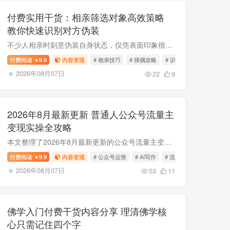
付费实用干货：相亲筛选对象高效策略
教你快速识别对方伪装
不少人相亲时刻意伪装自身状态，仅凭表面印象很难筛选到合适的伴侣。本文将相亲比作双向尽职调查，帮你厘清择偶核心逻辑，还会教你从朋友圈等细节识别对方真实状态，避开无效相亲，高效筛选出理...
付费阅读
9.9
内容变现
# 相亲技巧
# 择偶攻略
# 识人方法
￥
2026年08月07日
22
9
2026年8月最新更新 普通人公众号流量主
变现实操全攻略
本文整理了2026年8月最新更新的公众号流量主变现实操攻略，覆盖从账号注册、起号方法、赛道选择、AI写作降重、爆文打造、流量池运营到多领域变现的全环节，配套视频、文字资料齐全，零基础新手...
付费阅读
9.9
内容变现
# 公众号运营
# AI写作
# 流量主
￥
2026年08月07日
53
11
佛学入门付费干货内容分享 理清佛学核
心只需记住四个字