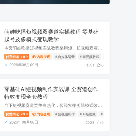
萌娃吃播短视频双赛道实操教程 零基础
起号及多模式变现教学
本套萌娃吃播短视频实战教程采用短、长视频双赛道教学模式，搭配视频实操演示+文字文档精细化讲解的配套学习方式，从零拆解萌娃吃播账号全套制作、运营逻辑，覆盖素材获取、剪辑制作、账号运营...
付费阅读
9.9
内容变现
# 自媒体运营
# 短视频教程
# 零基础起号
￥
2026年08月09日
51
6
零基础AI短视频制作实战课 全赛道创作
特效变现全套教程
当下短视频赛道竞争白热化，传统实拍剪辑模式效率低、内容同质化严重，不少新手创作者、副业从业者、小微商家普遍面临内容无流量、变现渠道窄等难题。本套AI视频全能实战课覆盖全赛道创作玩法，...
付费阅读
9.9
内容变现
# 短视频制作
# AI短视频
# 账号运营
￥
2026年08月08日
23
5