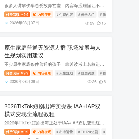
很多人讲解佛学总爱故弄玄虚，内容晦涩难懂让不少入门学习者望而却步。本次分享的付费佛学内容摒弃玄学化表述，从概念定义、逻辑合理性两大维度拆解佛学认知框架，帮读者快速掌握读懂佛学的核心...
付费阅读
9.9
内容变现
# 付费内容
# 佛学入门
# 佛学干货
￥
2026年08月07日
29
15
原生家庭普通无资源人群 职场发展与人
生规划实用建议
不少原生家庭条件普通的孩子，靠苦读考上名校进入城市，却因缺乏家学传承、人脉资源，不懂社会运行规则，在职场屡屡碰壁、走很多弯路，甚至难以突破阶层瓶颈。本文针对无家庭资源助力的普通人，...
付费阅读
9.9
内容变现
# 人生规划
# 阶层跨越
# 原生家庭
￥
2026年08月06日
36
6
2026TikTok短剧出海实操课 IAA+IAP双
模式变现全流程教程
2026年TikTok短剧出海正处于IAA+IAP双轨变现红利期，平台针对AI原创短剧给予多重补贴与分账权益，是低门槛高回报的跨境热门赛道。本套实战课覆盖账号搭建、平台规则、双模式变现拆解、合规避坑...
付费阅读
9.9
内容变现
# 出海运营
# TikTok短剧
# IAA变现
￥