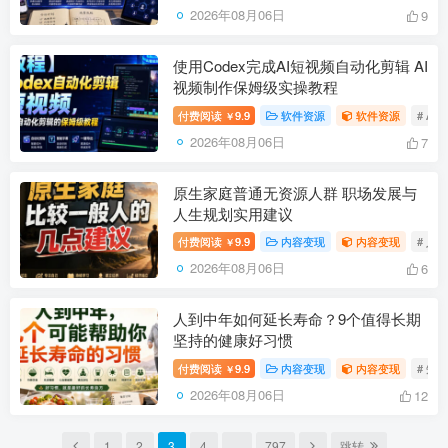
2026年08月06日
9
使用Codex完成AI短视频自动化剪辑 AI
视频制作保姆级实操教程
付费阅读
9.9
软件资源
软件资源
# AI
￥
2026年08月06日
7
原生家庭普通无资源人群 职场发展与
人生规划实用建议
付费阅读
9.9
内容变现
内容变现
# 人
￥
2026年08月06日
6
人到中年如何延长寿命？9个值得长期
坚持的健康好习惯
付费阅读
9.9
内容变现
内容变现
# 知
￥
2026年08月06日
12
1
2
3
4
…
797
跳转