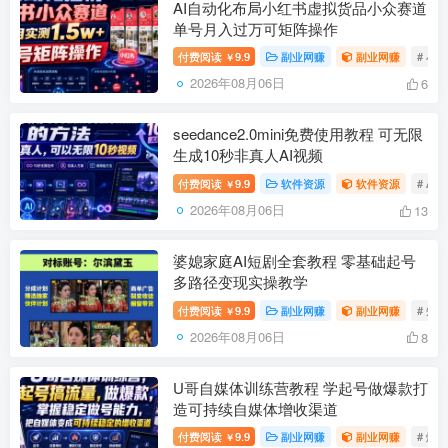
AI自动化布局小红书虚拟货品小众赛道
单号月入过万可矩阵操作
付费阅读
9.9
副业网赚
副业网赚
# 小
￥
2026年08月06日
6
seedance2.0mini免费使用教程 可无限
生成10秒非真人AI视频
付费阅读
9.9
软件资源
软件资源
# AI
￥
2026年08月06日
13
婆媳家庭AI短剧全套教程 零基础起号
多路径变现实操教学
付费阅读
9.9
副业网赚
副业网赚
# 短
￥
2026年08月06日
8
U哥自媒体训练营教程 学起号做爆款打
造可持续自媒体增收渠道
付费阅读
9.9
副业网赚
副业网赚
# 爆
￥