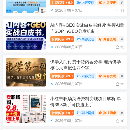
付费阅读
9.9
内容变现
内容变现
# 公
￥
2026年08月07日
11
AI内容+GEO实战白皮书解读 掌握AI量
产SOP与GEO分发机制
付费阅读
9.9
内容变现
内容变现
# AI
￥
2026年08月07日
15
佛学入门付费干货内容分享 理清佛学
核心只需记住四个字
付费阅读
9.9
内容变现
内容变现
# 付
￥
2026年08月07日
15
小红书职场英语资料变现项目解析 单
份39.8新手可快速上手
付费阅读
9.9
副业网赚
副业网赚
# 小
￥
2026年08月07日
10