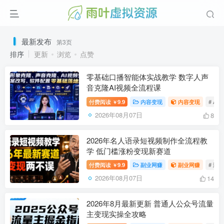
最新发布
第3页
排序
更新
浏览
点赞
零基础口播智能体实战教学 数字人声
音克隆AI视频全流程课
付费阅读
9.9
内容变现
内容变现
# AI
￥
2026年08月07日
8
2026年名人语录短视频制作全流程教
学 低门槛涨粉变现新赛道
付费阅读
9.9
副业网赚
副业网赚
# 涨
￥
2026年08月07日
14
2026年8月最新更新 普通人公众号流量
主变现实操全攻略