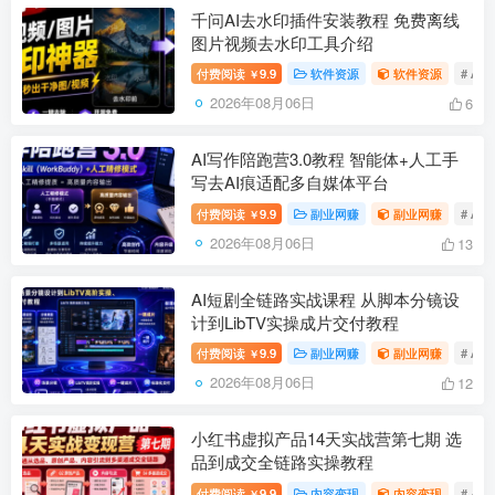
千问AI去水印插件安装教程 免费离线
图片视频去水印工具介绍
付费阅读
9.9
软件资源
软件资源
# AI
￥
2026年08月06日
6
AI写作陪跑营3.0教程 智能体+人工手
写去AI痕适配多自媒体平台
付费阅读
9.9
副业网赚
副业网赚
# AI
￥
2026年08月06日
13
AI短剧全链路实战课程 从脚本分镜设
计到LibTV实操成片交付教程
付费阅读
9.9
副业网赚
副业网赚
# AI
￥
2026年08月06日
12
小红书虚拟产品14天实战营第七期 选
品到成交全链路实操教程
付费阅读
9.9
内容变现
内容变现
# 小
￥