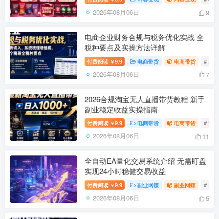
2026年08月06日
9
电商企业财务合规与税务优化实战 全
税种要点及实操方法详解
付费阅读
9.9
电商带货
电商带货
# 财
￥
2026年08月06日
7
2026合规淘宝无人直播带货教程 新手
副业稳定收益实操指南
付费阅读
9.9
电商带货
电商带货
# 实
￥
2026年08月06日
11
全自动EA量化交易系统介绍 无需盯盘
实现24小时稳健交易收益
付费阅读
9.9
副业网赚
副业网赚
# E
￥
2026年08月06日
5