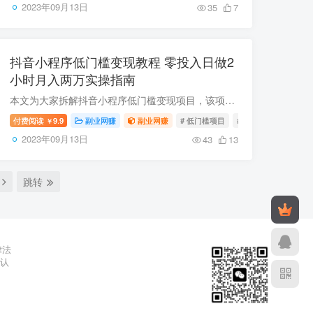
2023年09月13日
35
7
抖音小程序低门槛变现教程 零投入日做2
小时月入两万实操指南
本文为大家拆解抖音小程序低门槛变现项目，该项目零投资、操作门槛极低，无需真人出镜即可制作内容，收益次日即可提现，单条爆款视频收益可达数千元，每日仅需投入2小时即可上手。教程涵盖项目...
付费阅读
9.9
副业网赚
副业网赚
# 低门槛项目
# 短视频变现
# 变
￥
2023年09月13日
43
13
跳转
律法
辨认