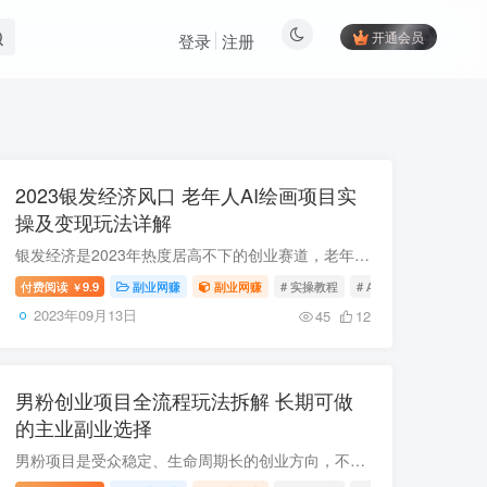
开通会员
登录
注册
2023银发经济风口 老年人AI绘画项目实
操及变现玩法详解
银发经济是2023年热度居高不下的创业赛道，老年人AI绘画是其中兼具高流量、高转化潜力的细分优质方向。本次整理的资料包涵盖项目行业深度解读、AI绘画实操步骤教学、核心玩法及变现路径解析等内...
付费阅读
9.9
副业网赚
副业网赚
# 实操教程
# AI绘画
# 变现玩法
￥
2023年09月13日
45
12
男粉创业项目全流程玩法拆解 长期可做
的主业副业选择
男粉项目是受众稳定、生命周期长的创业方向，不管是作为主业深耕还是副业增收都非常合适。本文分享的男粉项目运营教程覆盖账号搭建、内容制作、公域引流、私域高客单价转化、自动成交、交付发货...