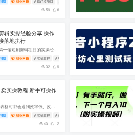
网赚
副业网赚
# 低门槛项目
# 小白副业
# 短期赚钱
59
6
剧剪辑实操经验分享 操作
接落地执行
本文为大家带来D1G第一馆短剧剪辑项目的实操经验分享，该项目整体操作逻辑简单不复杂，没有过高的技术门槛，零基础新手看完相关内容就能快速上手执行，适合想要发展线上副业的普通从业者参考学...
网赚
副业网赚
# 实操教程
# 剪辑技巧
# 短剧剪辑
32
9
料售卖实操教程 新手可操作
很多人日常制作Excel表格时都会遇到效率低、效果差的问题，优质Excel模板的市场需求十分旺盛，售卖Excel虚拟资料是门槛较低、受众广泛的轻副业选择。本文整理了该项目从账号搭建、爆款内容制作...
网赚
副业网赚
# 实操教程
# 虚拟资料
# 轻副业
40
12