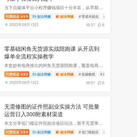
当下自媒体平台小程序赚钱项目十分丰富，从早期的壁纸、表情包类到当下热门的AI测试类都有成熟玩法，操作零成本门槛低，只需发布对应内容挂载小程序，有用户使用即可获得收益，本次还配套全流程...
付费阅读
9.9
副业网赚
副业网赚
# 零成本副业
# 短视频赚钱
# 小
￥
2023年09月13日
37
6
零基础闲鱼无货源实战陪跑课 从开店到
爆单全流程实操教学
本套妙有电商推出的闲鱼无货源陪跑课，覆盖电商底层逻辑、闲鱼平台规则、货源渠道、选品玩法、店铺搭建、内容打造、出单技巧、权重提升等全模块内容，配套实操演示，适合零基础新手入门，也能帮...
付费阅读
9.9
副业网赚
副业网赚
# 实操教程
# 闲鱼运营
# 爆单技
￥
2023年09月13日
51
5
无需修图的证件照副业实操方法 可批量
运营日入300附素材渠道
本文分享低门槛证件照副业项目玩法，新手无需掌握修图技能即可上手，只需日常发布各类证件照作品承接订单，后续修图工作可交给对接的专业修图师完成。该项目用户复购率高，支持批量运营，做好内...
付费阅读
9.9
副业网赚
副业网赚
# 低门槛副业
# 批量运营
# 证件
￥