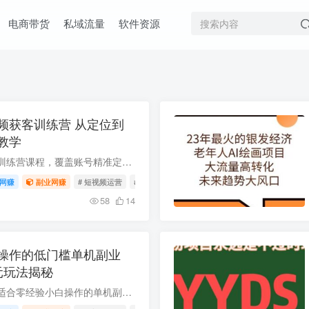
电商带货
私域流量
软件资源
频获客训练营 从定位到
教学
本套保险短视频获客训练营课程，覆盖账号精准定位、批量选题脚本、网感文案撰写、拍摄剪辑技巧、平台运营规则、爆款文案拆解、数据优化方法等全链路内容，适合想要通过短视频拓客增收的保险从业...
网赚
副业网赚
# 短视频运营
# 剪辑技巧
# 账号定位
58
14
操作的低门槛单机副业
0元玩法揭秘
本次给大家分享一款适合零经验小白操作的单机副业项目，无需复杂运营经验，单人每天仅需操作1小时左右即可获得40-80元的收益，玩法支持无限放大，对应活动截止到9月20日，有需要的朋友可获取对...