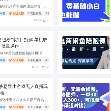
不少想要做头条内容增收的用户常遇到违规封号、内容产出效率低的问题，本次分享的头条AI图文新玩法已完美解决封号难题，全程零违规，新手跟着步骤即可轻松上手。课程覆盖赛道解析、前期准备、实...
网赚
副业网赚
# 实操教程
# 头条运营
# AI图文
29
7
撸包秒到项目拆解 单机收
设备批量操作
本文拆解网传外部收费698元的携程撸包秒到项目，该项目单台设备可获40-80元收益，每日仅需手动操作1小时左右，项目可持续运营9天，支持多手机批量放大操作，最大优势为提现秒到账，最迟不会超过...
网赚
副业网赚
# 手机赚钱
# 批量操作
# 短期项目
33
12
谈悬疑小游戏无人直播玩
教程
近期规则怪谈类悬疑解谜小游戏在各大直播平台热度居高不下，该类内容留人能力强，起号门槛低且不易违规，支持真人或无人开播，可通过音浪打赏、平台推广、小游戏下载补贴等多渠道获取收益。本文...
网赚
副业网赚
# 无人直播
# 抖音直播
# 开播教程