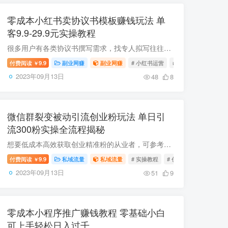
零成本小红书卖协议书模板赚钱玩法 单
客9.9-29.9元实操教程
很多用户有各类协议书撰写需求，找专人拟写往往要花费数百到上万元，在小红书出售电子版协议书模板是门槛极低的轻副业，无需囤货或开实体店铺，单份定价9.9-29.9元几乎零成本，本文将为大家拆解...
付费阅读
9.9
副业网赚
副业网赚
# 小红书运营
# 项目拆解
# 零成
￥
2023年09月13日
48
8
微信群裂变被动引流创业粉玩法 单日引
流300粉实操全流程揭秘
想要低成本高效获取创业精准粉的从业者，可参考本次分享的微信群裂变引流玩法，经实测可实现单日被动引流创业粉300+。本次分享配套完整实操教程，涵盖项目底层逻辑、保姆级分步实操指引、操作常...
付费阅读
9.9
私域流量
私域流量
# 实操教程
# 创业粉引流
# 被动
￥
2023年09月13日
51
9
零成本小程序推广赚钱教程 零基础小白
可上手轻松日入过千