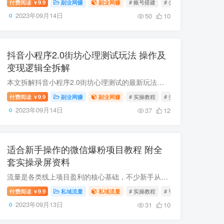
付费阅读
9.9
副业网赚
副业网赚
# 账号搭建
# 公域引流
# 引流教
￥
2023年09月14日
50
10
抖音小程序2.0街坊心理测试玩法 操作及
变现逻辑全拆解
本文拆解抖音小程序2.0街坊心理测试的最新玩法，该模式依靠制造相关话题引导用户点击左下角入口参与测试完成变现，具备制作门槛低、用户互动性高、账号起号快的特点。配套手把手实操课程包含全...
付费阅读
9.9
副业网赚
副业网赚
# 实操教程
# 变现玩法
# 抖音小
￥
2023年09月14日
37
12
适合新手操作的微信爆粉项目教程 附全
套实操录屏资料
流量是各类线上项目盈利的核心基础，不少新手从业者常因缺少获客渠道难以获得收益。本次分享的微信爆粉项目操作门槛较低，零基础也可快速上手，配套包含项目介绍、收益说明、全流程实操讲解及录...
付费阅读
9.9
私域流量
私域流量
# 实操教程
# 引流技巧
# 新手获
￥
2023年09月13日
31
10