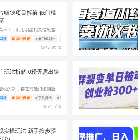
片赚钱项目拆解 低门槛
享
当下粉丝经济热度居高不下，利用明星相关信息差售卖明星图片是门槛极低的变现项目，无额外成本，售出即为纯利。本次分享的保姆级教程涵盖项目优势解析、私域账号包装、爆款内容制作、多元变现路...
网赚
副业网赚
# 低门槛副业
# 公域引流
# 信息差赚钱
45
13
广玩法拆解 0粉无需出镜
不少想利用碎片时间增收的新手都在找低门槛副业项目，本文为大家拆解近期热门的抖音官方音乐APP推广玩法：无需真人出镜，0粉丝即可入局，仅需手机搭配美女图文就能产出内容，每天花2小时即可制...
网赚
副业网赚
# 手机赚钱
# 音乐推广
# 无需出镜
31
5
规实操玩法 新手按步骤
00+