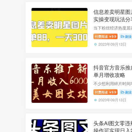
信息差卖明星图
实操变现玩法分
付费阅读
9.9
副业
￥
2023年09月13日
抖音官方音乐推
单月增收攻略
付费阅读
9.9
副业
￥
2023年09月13日
头条AI图文零违
操作可实现日入2