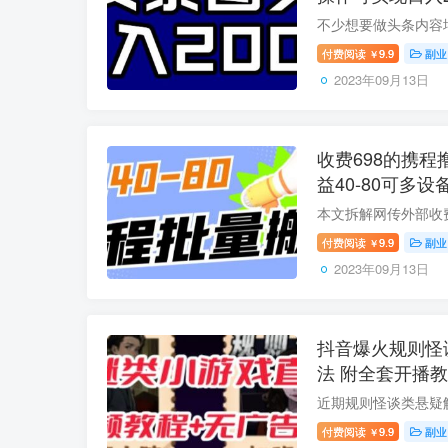
付费阅读
9.9
副业
￥
2023年09月13日
收费698的携程
益40-80可多
付费阅读
9.9
副业
￥
2023年09月13日
抖音爆火规则怪
法 附全套开播
付费阅读
9.9
副业
￥