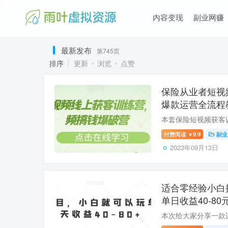
内容变现
副业网赚
最新发布
第745页
排序
更新
浏览
点赞
保险从业者短视
爆款运营全流程
付费阅读
9.9
副业
￥
2023年09月13日
适合零经验小白
单日收益40-8