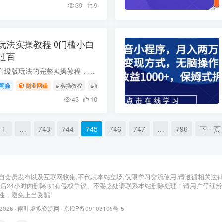
39
9
玩法实操教程 0门槛小白
过百
本文整理了短剧推广升级版玩法的完整实操教程，内容覆盖项目原理、账号筹备、高权重账号打造、剪辑基础及实操等全流程核心要点，0基础无经验的小白看完即可快速上手操作，按照流程落地后不难实...
网赚
副业网赚
# 实操教程
# 账号运营
# 短剧推广
43
10
1
…
743
744
745
746
747
…
796
下一页
自会员发布以及互联网收集,不代表本站立场,仅限学习交流使用,请遵循相关法
载后24小时内删除.如有侵权争议、不妥之处请联系本站删除处理！请用户仔细
性，避免上当受骗!
 2026 ·
雨叶虚拟资源网
·
京ICP备09103105号-5