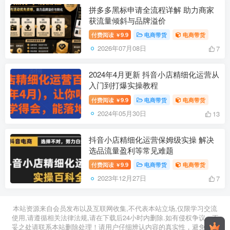
拼多多黑标申请全流程详解 助力商家
获流量倾斜与品牌溢价
付费阅读
9.9
电商带货
电商带货
￥
2026年07月08日
7
2024年4月更新 抖音小店精细化运营从
入门到打爆实操教程
付费阅读
9.9
电商带货
电商带货
￥
2024年05月30日
13
抖音小店精细化运营保姆级实操 解决
选品流量盈利等常见难题
付费阅读
9.9
电商带货
电商带货
￥
2023年12月27日
7
本站资源来自会员发布以及互联网收集,不代表本站立场,仅限学习交流
使用,请遵循相关法律法规,请在下载后24小时内删除.如有侵权争议、不
妥之处请联系本站删除处理！请用户仔细辨认内容的真实性，避免上当