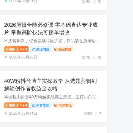
2026年06月01日
49
10
2026剪辑全能必修课 零基础直达专业成
片 掌握高阶技法可接单增收
不少剪辑新手仅会基础片段拼接，作品缺乏质感达不到商用标准，零散自学效率低下，很难掌握行业主流剪辑思路与实操手法。本套2026剪辑全能必修课采用阶梯式教学，搭建从入门到精通的完整知识体系...
付费阅读
9.9
副业网赚
副业网赚
￥
2026年05月28日
70
15
40W粉抖音博主实操教学 从选题剪辑到
解锁创作者收益全攻略
本课程由抖音40万粉丝实战博主亲授，主打小白可落地可变现，覆盖抖音视频创作从选题、素材获取、剪辑到封面、音频制作全流程，无需专业基础就能快速上手，帮助创作者解锁抖音创作者伙伴、精选双...
付费阅读
9.9
内容变现
内容变现
￥
2026年05月11日
55
7