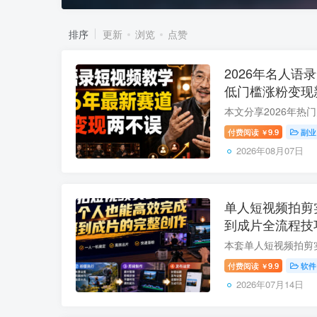
排序
更新
浏览
点赞
2026年名人语
低门槛涨粉变现
付费阅读
9.9
副业
￥
2026年08月07日
单人短视频拍剪
到成片全流程技
付费阅读
9.9
软件
￥
2026年07月14日