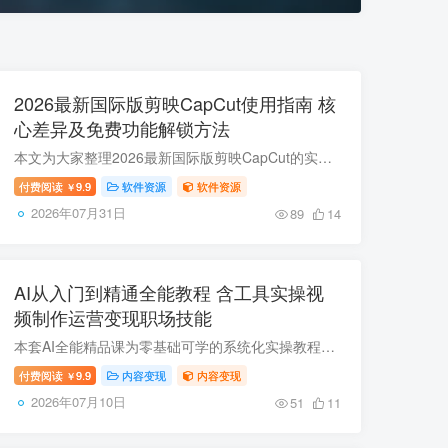
2026最新国际版剪映CapCut使用指南 核
心差异及免费功能解锁方法
本文为大家整理2026最新国际版剪映CapCut的实用使用攻略，对比其与国内版剪映在收费模式、功能特性、风格适配等方面的核心差异，解答界面改中文、会员通用、水印去除、AI功能失效等常见问题，帮...
付费阅读
9.9
软件资源
软件资源
￥
2026年07月31日
89
14
AI从入门到精通全能教程 含工具实操视
频制作运营变现职场技能
本套AI全能精品课为零基础可学的系统化实操教程，整合AI工具实操、创意视频制作、剪映高阶特效、自媒体运营、多赛道变现、职场AI赋能等板块，覆盖短视频创作、自媒体起号、副业增收、职场提效等...
付费阅读
9.9
内容变现
内容变现
￥
2026年07月10日
51
11