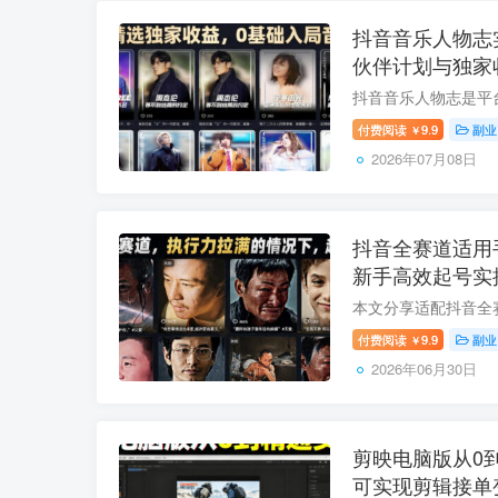
抖音音乐人物志
伙伴计划与独家
付费阅读
9.9
副业
￥
2026年07月08日
抖音全赛道适用
新手高效起号实
付费阅读
9.9
副业
￥
2026年06月30日
剪映电脑版从0
可实现剪辑接单