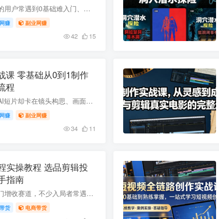
不少想学习视频剪辑的用户常遇到0基础难入门、仅会基础粗剪视频无质感、想做账号或接单变现无系统学习路径等痛点。本套剪映电脑版实战课含75+课时，覆盖基础操作、高阶特效、专业调色及20+全场...
网赚
副业网赚
42
15
战课 零基础从0到1制作
流程
想低成本制作高质感AI短片却卡在镜头构思、画面生成等各环节？这套AI导演全流程实战课专为零基础创作者打造，完整复刻专业影视工业创作链路，覆盖剧本分镜、AI工具调试、后期剪辑全步骤，拆解院...
网赚
副业网赚
34
11
程实操教程 选品剪辑投
手指南
当前短视频带货是热门增收赛道，不少入局者常遇到选品失误、流量低迷、投流成本浪费、平台规则不熟悉等难题。本套教程覆盖账号定位、选品逻辑、内容制作、付费投流、抖音快手双平台运营等全模块...
带货
电商带货