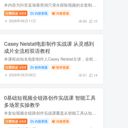
本内容为抖音蓝海垂类洞穴潜水探险视频的全套制作教学，该赛道内容稀缺性高、平台扶持力度大，制作无需真人出镜、实地拍摄，仅靠素材重组剪辑即可产出高完播爆款内容，可解锁平台伙伴计划与精选...
付费阅读
9.9
内容变现
内容变现
￥
2026年06月11日
60
10
Casey Neistat电影制作实战课 从灵感到
成片全流程双语教程
本课程由知名电影制作人Casey Neistat主讲，全程展示从灵感萌发、实景拍摄到后期剪辑的完整电影创作流程，公开其直击人心的高效叙事秘诀，配套实拍案例与创作素材，附带中英双语字幕，学完可掌...
付费阅读
9.9
软件资源
软件资源
￥
2026年06月08日
51
14
0基础短视频全链路创作实战课 智能工具
多场景实操教学
本套短视频全链路创作实战课覆盖从智能工具认知、文生/图生内容核心技术、剪辑实操到全场景短视频创作、短剧制片专项的全流程教学，搭配荔枝营销、瑜伽馆运营等多个实战案例，适合零基础新手、...
付费阅读
9.9
内容变现
内容变现
￥