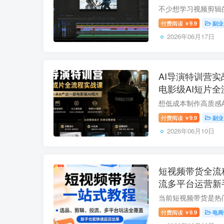
付费阅读
9.9
副业
￥
2026年06月17日
AI导演特训营实
电影级AI短片全
付费阅读
9.9
副业
￥
2026年06月10日
短视频带货全流
流多平台运营新
付费阅读
9.9
电商
￥