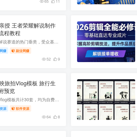
65
11
主亲授 王者荣耀解说制作
流程教程
王者荣耀是抖音游戏解说赛道的热门垂类，受众基数大、流量稳定，叠加平台伙伴计划、精选独家双收益扶持，变现潜力可观。本套教程由11万粉实战博主亲授，从账号搭建、素材获取、文案配音剪辑到收...
网赚
副业网赚
52
9
映旅拍Vlog模板 旅行生
附预览
本次分享的剪映旅拍Vlog模板共计30套，均为自费采购的优质素材，涵盖旅途风光混剪、日常碎片拼接、出行vlog等多种风格，转场流畅、排版精美，还附带预览视频亲测可用，可帮助创作者快速搞定旅拍...
资源
软件资源
64
8