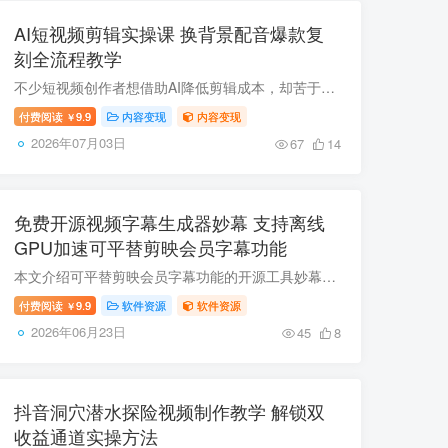
AI短视频剪辑实操课 换背景配音爆款复
刻全流程教学
不少短视频创作者想借助AI降低剪辑成本，却苦于没有标准化制作流程，普遍存在AI工具不会用、制作效率低、配音资源不足、不会复刻爆款等痛点。本套AI短视频实操课覆盖AI换背景、首尾帧复用、音频...
付费阅读
9.9
内容变现
内容变现
￥
2026年07月03日
67
14
免费开源视频字幕生成器妙幕 支持离线
GPU加速可平替剪映会员字幕功能
本文介绍可平替剪映会员字幕功能的开源工具妙幕，它支持音视频字幕自动生成、多语言翻译、时间轴校准，可离线运行还能调用本地GPU加速，无GPU也可正常使用，对搬运海外视频的创作者十分友好，工...
付费阅读
9.9
软件资源
软件资源
￥
2026年06月23日
45
8
抖音洞穴潜水探险视频制作教学 解锁双
收益通道实操方法