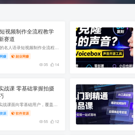
录短视频制作全流程教学
新赛道
本文分享2026年热门的名人语录短视频制作全流程教程，内容涵盖文案创作、纯净人物音频提取、音频处理、视频剪辑、配套软件部署等核心板块，还附赠手机端简易操作教程，可适配和珅等不同名人的语...
网赚
副业网赚
35
14
实战课 零基础掌握拍摄
巧
本套单人短视频拍剪实战课面向零基础用户，覆盖情绪、励志、旅行等多题材实操教学，从镜头景别、构图技巧、运镜方法到脚本思路、剪辑发布、工具使用全流程讲解，针对性解决画面抖动、说话卡壳等...
资源
软件资源
55
12