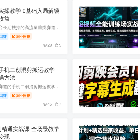
实操教学 0基础入局解锁
收益
抖音音乐人物志是平台长期扶持的高流量垂类赛道，不少创作者入局时会遇到文案缺乏共情、剪辑不合规、拿不到精选补贴、错过独家签约收益等卡点。本次大佬打造的完整教学覆盖内容创作、剪辑优化、...
网赚
副业网赚
28
5
手机二创混剪搬运教学
操方法
本文分享适配抖音全赛道的手机二创混剪搬运教学内容，讲解混剪二次创作核心逻辑，即通过对原有素材二次加工、重构叙事线与主题，产出符合平台规则的原创内容，配套包含实操教程视频与参数说明资...
网赚
副业网赚
45
7
到精通实战课 全场景教学
变现