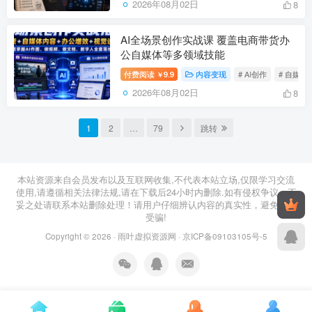
2026年08月02日
8
AI全场景创作实战课 覆盖电商带货办
公自媒体等多领域技能
付费阅读
9.9
内容变现
# AI创作
# 自媒体
￥
2026年08月02日
8
1
2
…
79
跳转
本站资源来自会员发布以及互联网收集,不代表本站立场,仅限学习交流
使用,请遵循相关法律法规,请在下载后24小时内删除.如有侵权争议、不
妥之处请联系本站删除处理！请用户仔细辨认内容的真实性，避免上当
受骗!
Copyright © 2026 ·
雨叶虚拟资源网
·
京ICP备09103105号-5