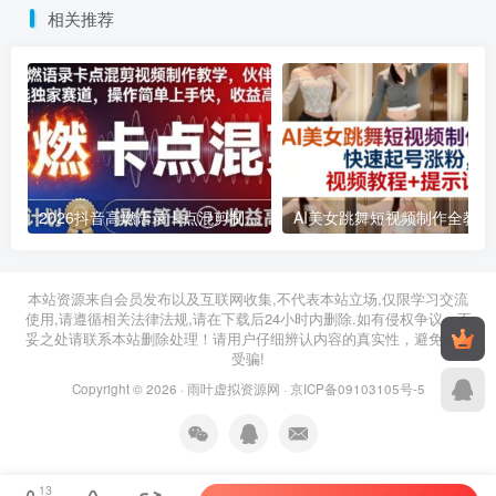
相关推荐
2026抖音高燃语录卡点混剪制作教学 伙伴计划低门槛增收教程
2026年03月11日
2026年03月28日
本站资源来自会员发布以及互联网收集,不代表本站立场,仅限学习交流
使用,请遵循相关法律法规,请在下载后24小时内删除.如有侵权争议、不
妥之处请联系本站删除处理！请用户仔细辨认内容的真实性，避免上当
受骗!
Copyright © 2026 ·
雨叶虚拟资源网
·
京ICP备09103105号-5
13