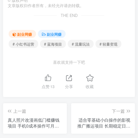
©
版权声明
文章版权归作者所有，未经允许请勿转载。
THE END
副业网赚
副业网赚
# 小红书运营
# 蓝海项目
# 流量玩法
# 轻量变现
喜欢就支持一下吧
点赞
13
分享
收藏
上一篇
下一篇
真人照片改漫画低门槛赚钱
适合零基础小白操作的影视
项目 手机0成本操作可月入
推广搬运项目 长期稳定日入
过万
500+