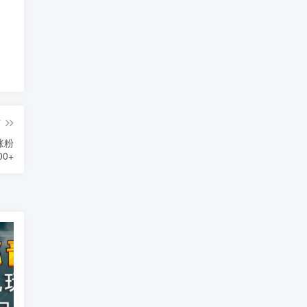
篇
涨粉
00+