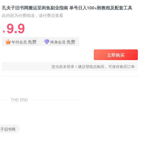
孔夫子旧书网搬运至闲鱼副业指南 单号日入100+附教程及配套工具
此内容为付费阅读，请付费后查看
9.9
￥
免费
免费
年付会员
终身会员
立即购买
您当前未登录！建议登陆后购买，可保存购买订单
THE END
夫子旧书网