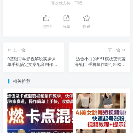
喜欢就支持一下吧
点赞
9
分享
收藏
上一篇
下一篇
0基础可学影视解说实操课
适合小白的PPT模板变现蓝
单手机搞定文案配音制作全
海项目 手机操作即可轻松增
流程
收
相关推荐