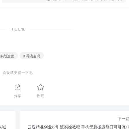
THE END
# 实战运营
# 导流变现
喜欢就支持一下吧
分享
收藏
下一
私域
云逸精准创业粉引流实操教程 手机无脑搬运每日可引流10