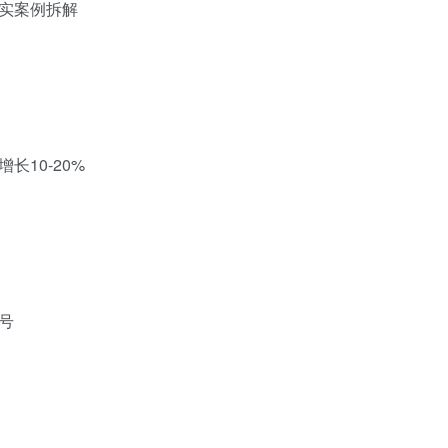
实案例拆解
10-20%
号