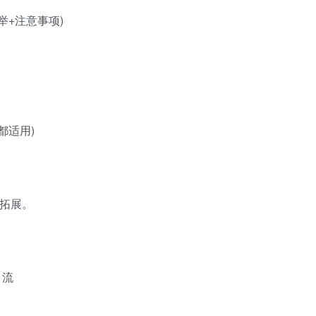
举+注意事项)
都适用)
路拓展。
引流