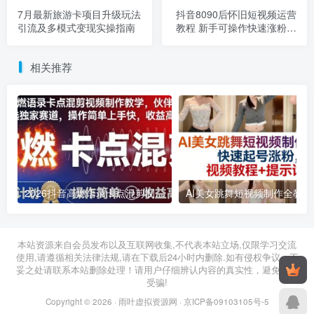
7月最新旅游卡项目升级玩法
抖音8090后怀旧短视频运营
引流及多模式变现实操指南
教程 新手可操作快速涨粉变
现
相关推荐
2026抖音高燃语录卡点混剪制作教学 伙伴计划低门槛增收教程
2026年03月11日
2026年03月28日
本站资源来自会员发布以及互联网收集,不代表本站立场,仅限学习交流
使用,请遵循相关法律法规,请在下载后24小时内删除.如有侵权争议、不
妥之处请联系本站删除处理！请用户仔细辨认内容的真实性，避免上当
受骗!
Copyright © 2026 ·
雨叶虚拟资源网
·
京ICP备09103105号-5