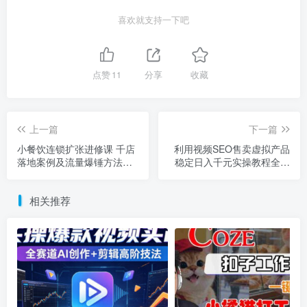
喜欢就支持一下吧
点赞
11
分享
收藏
上一篇
下一篇
小餐饮连锁扩张进修课 千店
利用视频SEO售卖虚拟产品
落地案例及流量爆锤方法全
稳定日入千元实操教程全解
公开
析
相关推荐