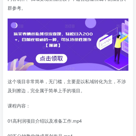
群参考。
这个项目非常简单，无门槛，主要是以私域转化为主，不涉
及到擦边，完全属于简单上手的项目。
课程内容：
01高利润项目介绍以及准备工作.mp4
02五分钟教你做成原创作品.mp4