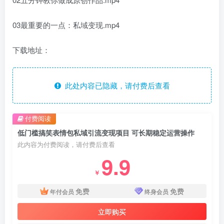
03最重要的一点：私域变现.mp4
下载地址：
此处内容已隐藏，请付费后查看
付费阅读
低门槛搞笑表情包私域引流变现项目 可长期稳定运营操作
此内容为付费阅读，请付费后查看
9.9
￥
免费
免费
年付会员
终身会员
立即购买