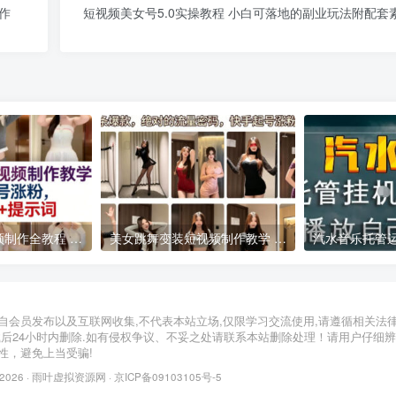
作
短视频美女号5.0实操教程 小白可落地的副业玩法附配套
AI美女跳舞短视频制作全教程 附配套提示词助力账号快速起号涨粉
美女跳舞变装短视频制作教学 快手起号涨粉实操指南
2026年05月13日
2026年03月30日
自会员发布以及互联网收集,不代表本站立场,仅限学习交流使用,请遵循相关法
载后24小时内删除.如有侵权争议、不妥之处请联系本站删除处理！请用户仔细
性，避免上当受骗!
 2026 ·
雨叶虚拟资源网
·
京ICP备09103105号-5