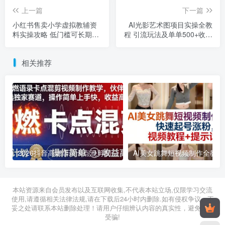
上一篇
下一篇
小红书售卖小学虚拟教辅资
AI光影艺术图项目实操全教
料实操攻略 低门槛可长期运
程 引流玩法及单单500+收益
营的盈利项目
解析
相关推荐
2026抖音高燃语录卡点混剪制作教学 伙伴计划低门槛增收教程
2026年03月11日
2026年03月28日
本站资源来自会员发布以及互联网收集,不代表本站立场,仅限学习交流
使用,请遵循相关法律法规,请在下载后24小时内删除.如有侵权争议、不
妥之处请联系本站删除处理！请用户仔细辨认内容的真实性，避免上当
受骗!