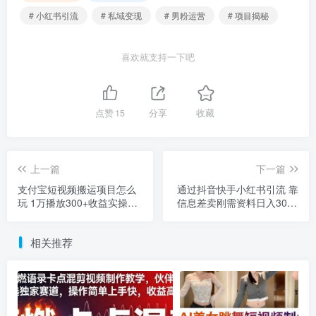
# 小红书引流
# 私域变现
# 男粉运营
# 项目揭秘
喜欢就支持一下吧
点赞
15
分享
收藏
上一篇
下一篇
支付宝短视频搬运项目怎么
通过抖音快手小红书引流 靠
玩 1万播放300+收益实操攻
信息差卖刚需资料日入3000
略
实操指南
相关推荐