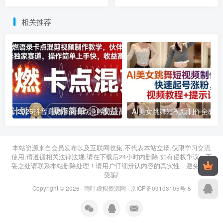
入500+
二次变现
相关推荐
2026抖音高燃语录卡点混剪制作教学 伙伴计划低门槛增收教程
2026年03月11日
2026年03月28日
本站资源来自会员发布以及互联网收集,不代表本站立场,仅限学习交流
使用,请遵循相关法律法规,请在下载后24小时内删除.如有侵权争议、不
妥之处请联系本站删除处理！请用户仔细辨认内容的真实性，避免上当
受骗!
Copyright © 2026 ·
雨叶虚拟资源网
·
京ICP备09103105号-5