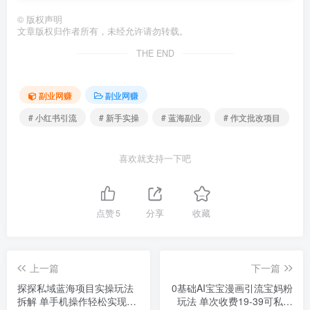
©
版权声明
文章版权归作者所有，未经允许请勿转载。
THE END
副业网赚
副业网赚
# 小红书引流
# 新手实操
# 蓝海副业
# 作文批改项目
喜欢就支持一下吧
点赞
5
分享
收藏
上一篇
下一篇
探探私域蓝海项目实操玩法
0基础AI宝宝漫画引流宝妈粉
拆解 单手机操作轻松实现日
玩法 单次收费19-39可私域