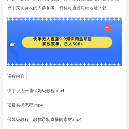
双手实现营收的人群参考，资料可通过对应地址下载。
课程内容：
快手小店开通保姆级教程.mp4
项目实操流程.mp4
保姆级教程，教你录制直播间素材.mp4