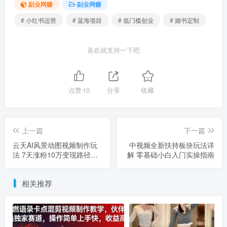
副业网赚
副业网赚
# 小红书运营
# 蓝海项目
# 低门槛创业
# 婚书定制
喜欢就支持一下吧
点赞
10
分享
收藏
上一篇
下一篇
云天AI风景动图视频制作玩
中视频全新扶持板块玩法详
法 7天涨粉10万变现路径全
解 零基础小白入门实操指南
解析
相关推荐