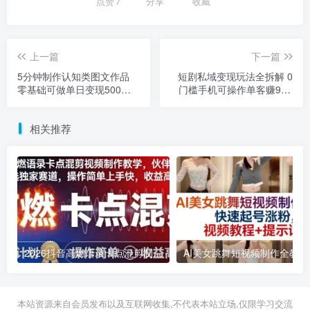
点赞
7
分享
收藏
上一篇
下一篇
5分钟制作认知类图文作品
短剧私域变现玩法全拆解 0
零基础可做单日变现500蓝
门槛手机可操作单客赚9.9-
海项目解析
99元
相关推荐
2026抖音高燃语录卡点混剪制作教学 伙伴计划低门槛增收教程
2026年03月11日
2026年03月28日
本站资源来自会员发布以及互联网收集,不代表本站立场,仅限学习交流