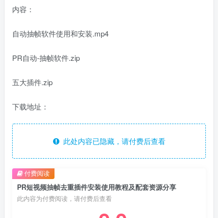
内容：
自动抽帧软件使用和安装.mp4
PR自动-抽帧软件.zip
五大插件.zip
下载地址：
此处内容已隐藏，请付费后查看
付费阅读
PR短视频抽帧去重插件安装使用教程及配套资源分享
此内容为付费阅读，请付费后查看