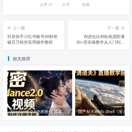
点赞
10
分享
收藏
上一篇
下一篇
抖音快手小红书账号30秒突
AI进化社AI绘画进阶课
破百万粉丝实用操作教程
30+堂实操教学从入门到精
通主流技法
相关推荐
Seedance 2.0使用教程 零基础制作真人MV全流程实操指南
国产AI大神M
2026年05月03日
2026年05月28日