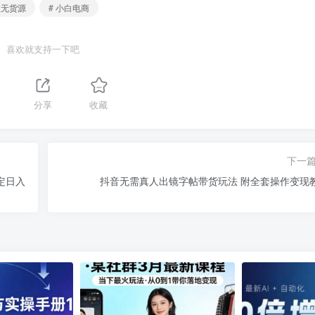
鱼无货源
# 小白电商
喜欢就支持一下吧
分享
收藏
下一
定日入
抖音无需真人出镜字帖带货玩法 附全套操作变现