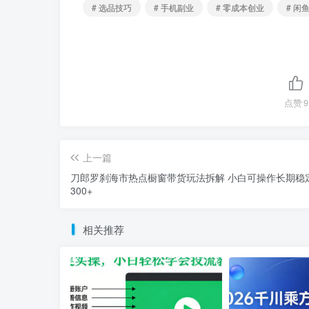
# 选品技巧
# 手机副业
# 零成本创业
# 闲
点赞
9
上一篇
刀郎罗刹海市热点橱窗带货玩法拆解 小白可操作长期稳
300+
相关推荐