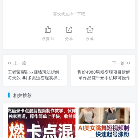
喜欢就支持一下吧
点赞
14
分享
收藏
上一篇
下一篇
王者荣耀副业赚钱玩法拆解
售价4980男粉变现项目拆解
每天2小时多渠道变现实操教
单作品赚千元手机即可操作
程
相关推荐