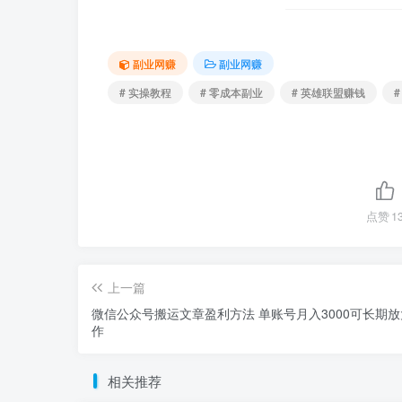
副业网赚
副业网赚
# 实操教程
# 零成本副业
# 英雄联盟赚钱
点赞
1
上一篇
微信公众号搬运文章盈利方法 单账号月入3000可长期
作
相关推荐