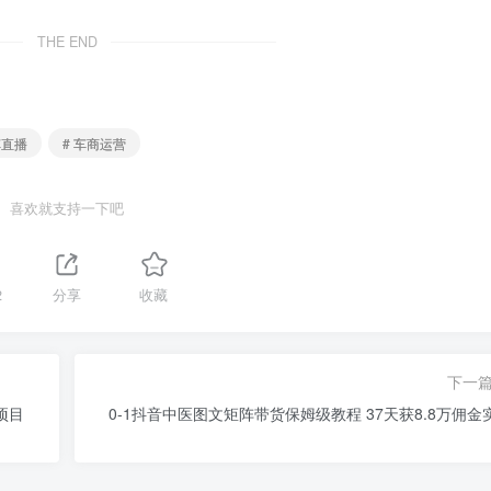
THE END
车直播
# 车商运营
喜欢就支持一下吧
2
分享
收藏
下一
项目
0-1抖音中医图文矩阵带货保姆级教程 37天获8.8万佣金