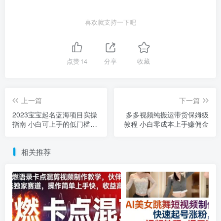
喜欢就支持一下吧
点赞
14
分享
收藏
上一篇
下一篇
2023宝宝起名蓝海项目实操
多多视频纯搬运带货保姆级
指南 小白可上手的低门槛副
教程 小白零成本上手赚佣金
业玩法
相关推荐