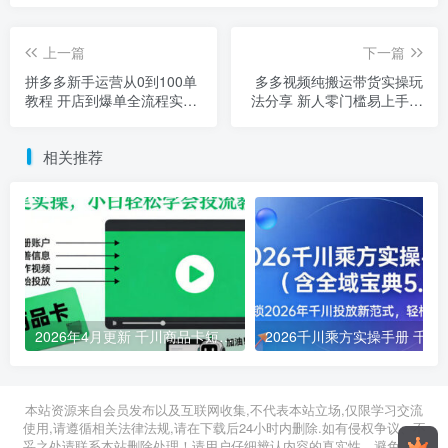
上一篇
下一篇
拼多多新手运营从0到100单
多多视频纯搬运带货实操玩
教程 开店到爆单全流程实操
法分享 新人零门槛易上手可
课
落地
相关推荐
2026年4月更新 千川商品卡短视频全域投放搭建小白实操教程
2026千川乘方实操手册 千川
2026年05月01日
2026年03月13日
本站资源来自会员发布以及互联网收集,不代表本站立场,仅限学习交流
使用,请遵循相关法律法规,请在下载后24小时内删除.如有侵权争议、不
妥之处请联系本站删除处理！请用户仔细辨认内容的真实性，避免上当