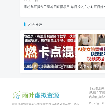
零粉丝可操作卫星地图直播项目 每日投入几小时可日赚5
相关推荐
2026抖音高燃语录卡点混剪制作教学 伙伴计划低门槛增收教程
2026年03月11日
2026年03月28日
本站资源来
规,请在下
内容的真实
Copyright ©
雨叶虚拟资源网专注于网赚项目与虚拟资源分享，精选