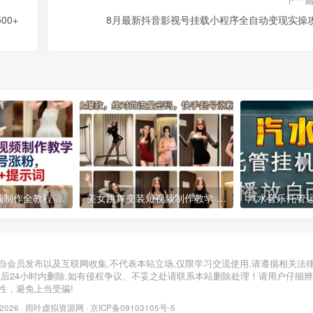
00+
8月最新抖音影视号挂载小程序全自动变现实操
AI美女跳舞短视频制作全教程 附配套提示词助力账号快速起号涨粉
美女跳舞变装短视频制作教学 快手起号涨粉实操指南
2026年05月13日
2026年03月30日
自会员发布以及互联网收集,不代表本站立场,仅限学习交流使用,请遵循相关法
载后24小时内删除.如有侵权争议、不妥之处请联系本站删除处理！请用户仔细
性，避免上当受骗!
 2026 ·
雨叶虚拟资源网
·
京ICP备09103105号-5