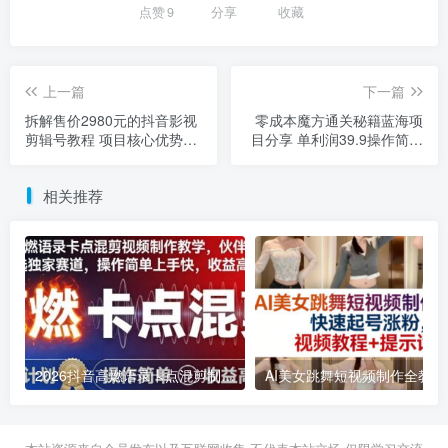
点赞
9
分享
收藏
上一篇
下一篇
拆解售价2980元的抖音影视
零成本魔方通关秘籍蓝海项
剪辑号教程 项目核心优势解
目分享 单利润39.9操作简单
析
易上手
相关推荐
2026抖音高燃语录卡点混剪制作教学 伙伴计划低门槛增收教程
2026年03月11日
2026年03月28日