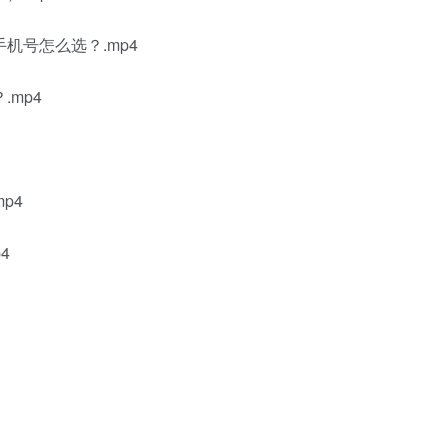
机号怎么选？.mp4
mp4
p4
4