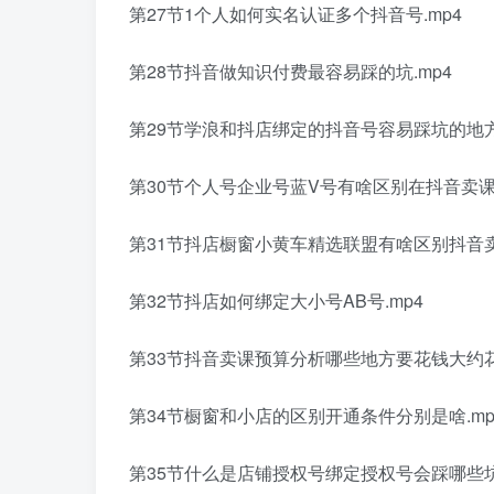
第27节1个人如何实名认证多个抖音号.mp4
第28节抖音做知识付费最容易踩的坑.mp4
第29节学浪和抖店绑定的抖音号容易踩坑的地方.
第30节个人号企业号蓝V号有啥区别在抖音卖课用
第31节抖店橱窗小黄车精选联盟有啥区别抖音卖
第32节抖店如何绑定大小号AB号.mp4
第33节抖音卖课预算分析哪些地方要花钱大约花
第34节橱窗和小店的区别开通条件分别是啥.mp
第35节什么是店铺授权号绑定授权号会踩哪些坑.