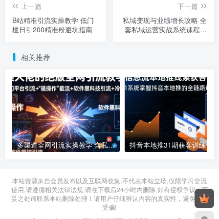
上一篇
下一篇
B站精准引流实操教学 低门
私域变现与业绩增长攻略 全
槛日引200精准粉避坑指南
套私域运营实战系统课程合
集
相关推荐
多渠道全网引流实操教学 含私域成交技巧适配各类微信销售需求
抖音本地推31期获客训练营 零基础
2026年04月23日
2026年04月22日
本站资源来自会员发布以及互联网收集,不代表本站立场,仅限学习交流
使用,请遵循相关法律法规,请在下载后24小时内删除.如有侵权争议、不
妥之处请联系本站删除处理！请用户仔细辨认内容的真实性，避免上当
受骗!