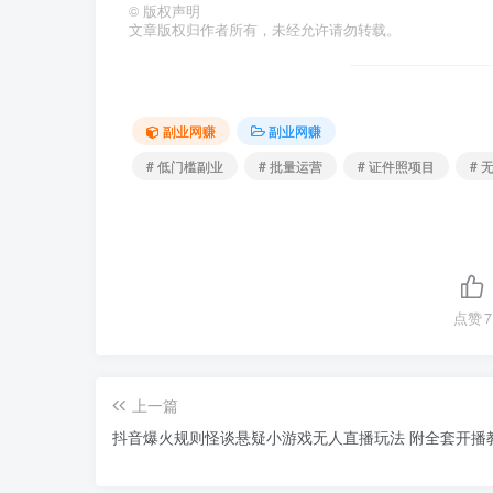
©
版权声明
文章版权归作者所有，未经允许请勿转载。
副业网赚
副业网赚
# 低门槛副业
# 批量运营
# 证件照项目
# 
点赞
7
上一篇
抖音爆火规则怪谈悬疑小游戏无人直播玩法 附全套开播