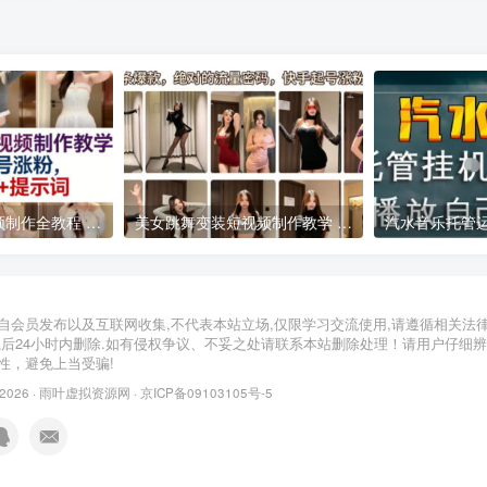
AI美女跳舞短视频制作全教程 附配套提示词助力账号快速起号涨粉
美女跳舞变装短视频制作教学 快手起号涨粉实操指南
2026年05月13日
2026年03月30日
自会员发布以及互联网收集,不代表本站立场,仅限学习交流使用,请遵循相关法
载后24小时内删除.如有侵权争议、不妥之处请联系本站删除处理！请用户仔细
性，避免上当受骗!
 2026 ·
雨叶虚拟资源网
·
京ICP备09103105号-5