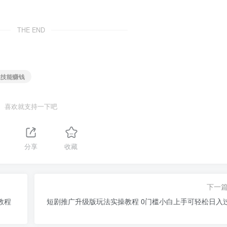
THE END
无技能赚钱
喜欢就支持一下吧
分享
收藏
下一
教程
短剧推广升级版玩法实操教程 0门槛小白上手可轻松日入