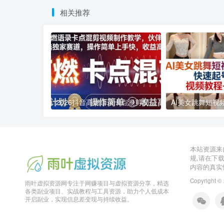
相关推荐
2026抖音高燃语录卡点混剪制作教学 伙伴计划低门槛增收教程
2026年03月11日
2026年03月28日
本站资源来
规,请在下
内容的真实
Copyright ©
雨叶虚拟资源网专注于网赚项目与虚拟资源分享，精选
各类副业项目、实战教程与工具资源，助力个人低成本
开启副业，实现信息差变现与持续收益。