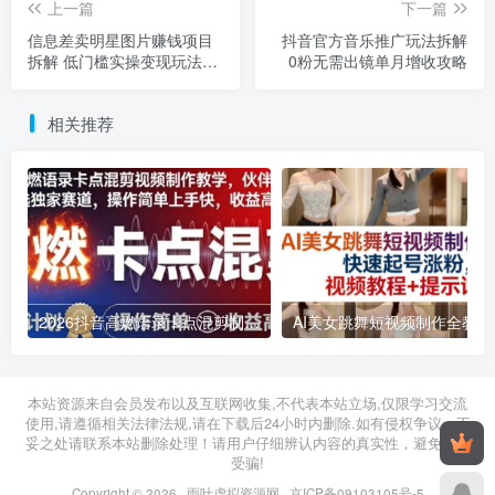
上一篇
下一篇
信息差卖明星图片赚钱项目
抖音官方音乐推广玩法拆解
拆解 低门槛实操变现玩法分
0粉无需出镜单月增收攻略
享
相关推荐
2026抖音高燃语录卡点混剪制作教学 伙伴计划低门槛增收教程
2026年03月11日
2026年03月28日
本站资源来自会员发布以及互联网收集,不代表本站立场,仅限学习交流
使用,请遵循相关法律法规,请在下载后24小时内删除.如有侵权争议、不
妥之处请联系本站删除处理！请用户仔细辨认内容的真实性，避免上当
受骗!
Copyright © 2026 ·
雨叶虚拟资源网
·
京ICP备09103105号-5