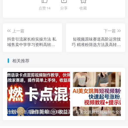
点赞
14
分享
收藏
上一篇
下一篇
抖音引流家长粉实操方法 私
短视频原味赛道高阶运营技
域售卖中学学习资料高转化
巧 精准粉筛选方法及高转化
攻略
话术分享
相关推荐
2026抖音高燃语录卡点混剪制作教学 伙伴计划低门槛增收教程