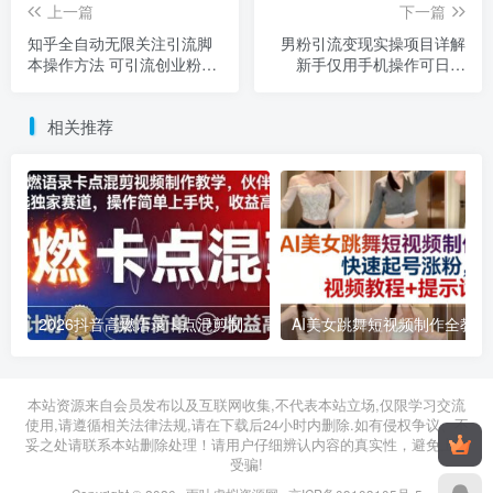
上一篇
下一篇
知乎全自动无限关注引流脚
男粉引流变现实操项目详解
本操作方法 可引流创业粉实
新手仅用手机操作可日入
现变现
500+附资源
相关推荐
2026抖音高燃语录卡点混剪制作教学 伙伴计划低门槛增收教程
2026年03月11日
2026年03月28日
本站资源来自会员发布以及互联网收集,不代表本站立场,仅限学习交流
使用,请遵循相关法律法规,请在下载后24小时内删除.如有侵权争议、不
妥之处请联系本站删除处理！请用户仔细辨认内容的真实性，避免上当
受骗!