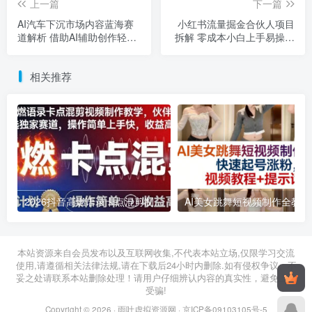
上一篇
下一篇
AI汽车下沉市场内容蓝海赛
小红书流量掘金合伙人项目
道解析 借助AI辅助创作轻松
拆解 零成本小白上手易操作
日入300+
收益高
相关推荐
2026抖音高燃语录卡点混剪制作教学 伙伴计划低门槛增收教程
2026年03月11日
2026年03月28日
本站资源来自会员发布以及互联网收集,不代表本站立场,仅限学习交流
使用,请遵循相关法律法规,请在下载后24小时内删除.如有侵权争议、不
妥之处请联系本站删除处理！请用户仔细辨认内容的真实性，避免上当
受骗!
Copyright © 2026 ·
雨叶虚拟资源网
·
京ICP备09103105号-5