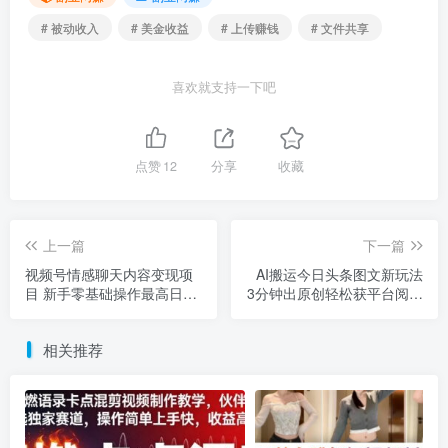
# 被动收入
# 美金收益
# 上传赚钱
# 文件共享
喜欢就支持一下吧
点赞
12
分享
收藏
上一篇
下一篇
视频号情感聊天内容变现项
AI搬运今日头条图文新玩法
目 新手零基础操作最高日入
3分钟出原创轻松获平台阅读
600+
收益
相关推荐