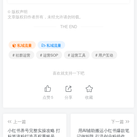
©
版权声明
文章版权归作者所有，未经允许请勿转载。
THE END
私域流量
私域流量
# 社群运营
# 运营SOP
# 运营工具
# 用户互动
喜欢就支持一下吧
点赞
5
分享
收藏
上一篇
下一篇
小红书养号完整实操攻略 打
用AI辅助搬运小红书爆款笔
标签涨粉打造高权重账号实
记做矩阵 引流创业粉操作方