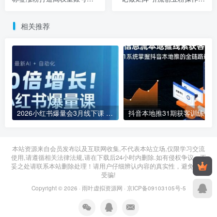
用方法
法揭秘
相关推荐
2026小红书爆量会3月线下课 AI+自动化运营玩法全解析
抖音本地推31期获客训练营 零基础
2026年04月11日
2026年04月22日
本站资源来自会员发布以及互联网收集,不代表本站立场,仅限学习交流
使用,请遵循相关法律法规,请在下载后24小时内删除.如有侵权争议、不
妥之处请联系本站删除处理！请用户仔细辨认内容的真实性，避免上当
受骗!
Copyright © 2026 ·
雨叶虚拟资源网
·
京ICP备09103105号-5