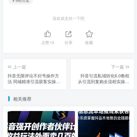
# B站引流
喜欢就支持一下吧
点赞
13
分享
收藏
上一篇
下一篇
抖音无限评论不封号操作方
抖音引流私域转化6.0教程
法 同城精准引流获客实操教
从引流到复购全流程实操教
程
学
相关推荐