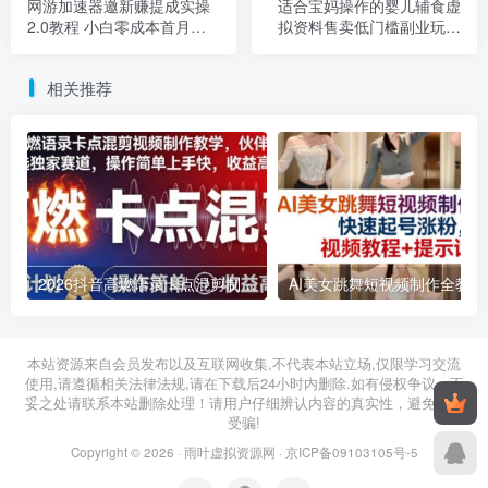
网游加速器邀新赚提成实操
适合宝妈操作的婴儿辅食虚
2.0教程 小白零成本首月可
拟资料售卖低门槛副业玩法
破千
全解析
相关推荐
2026抖音高燃语录卡点混剪制作教学 伙伴计划低门槛增收教程
2026年03月11日
2026年03月28日
本站资源来自会员发布以及互联网收集,不代表本站立场,仅限学习交流
使用,请遵循相关法律法规,请在下载后24小时内删除.如有侵权争议、不
妥之处请联系本站删除处理！请用户仔细辨认内容的真实性，避免上当
受骗!
Copyright © 2026 ·
雨叶虚拟资源网
·
京ICP备09103105号-5