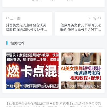
上一篇
下一篇
抖音美女无人直播撸音浪实
视频号英文育儿书单号玩法
操教程 附配套软件及防违规
拆解 低投入单号月入过万实
技巧
操教程
相关推荐
2026抖音高燃语录卡点混剪制作教学 伙伴计划低门槛增收教程
2026年03月11日
2026年03月28日
本站资源来自会员发布以及互联网收集,不代表本站立场,仅限学习交流