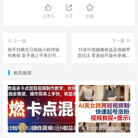
点赞
6
分享
收藏
上一篇
下一篇
快手挂载生日祝福小程序操
抖音中视频撸收益及视频带
作教程 新手易上手单日可赚
货玩法 零基础可操作单视频
300+
收益超千元
相关推荐
2026抖音高燃语录卡点混剪制作教学 伙伴计划低门槛增收教程