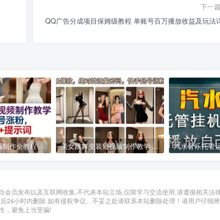
下一
QQ广告分成项目保姆级教程 单账号百万播放收益及玩法
AI美女跳舞短视频制作全教程 附配套提示词助力账号快速起号涨粉
美女跳舞变装短视频制作教学 快手起号涨粉实操指南
2026年05月13日
2026年03月30日
自会员发布以及互联网收集,不代表本站立场,仅限学习交流使用,请遵循相关法
载后24小时内删除.如有侵权争议、不妥之处请联系本站删除处理！请用户仔细
性，避免上当受骗!